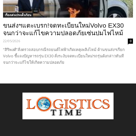
เรื่องเด่นประเด็นร้อน
ขนส่งฯแตะเบรก!จดทะเบียนใหม่Volvo EX30
จนกว่าจะแก้ไขความปลอดภัยเซ่นปมไฟไหม้
22/05/2026
0
“สิริพงศ์”สั่งตรวจสอบกรณีรถยนต์ไฟฟ้าเกิดเหตุเพลิงไหม้ ด้านขนส่งฯเรียก
Volvo ชี้แจงปัญหารถรุ่น EX30 สั่งระงับจดทะเบียนใหม่รถรุ่นดังกล่าวทันที
จนกว่าจะแก้ไขให้เกิดความปลอดภัย