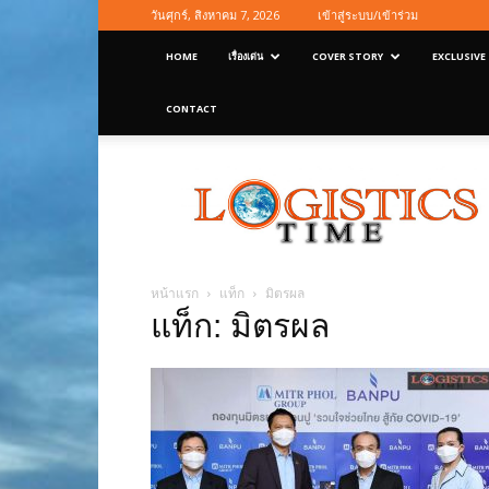
วันศุกร์, สิงหาคม 7, 2026
เข้าสู่ระบบ/เข้าร่วม
HOME
เรื่องเด่น
COVER STORY
EXCLUSIVE
CONTACT
Logisticstime
Magazine
หน้าแรก
แท็ก
มิตรผล
แท็ก: มิตรผล