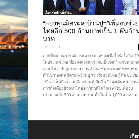
เรื่องเด่นประเด็นร้อน
“กองทุนมิตรผล-บ้านปูฯ”เพิ่มงบช่วย
ไทยอีก 500 ล้านบาทเป็น 1 พันล้า
บาท
04/10/2021
ภายใต้สถานการณ์การแพร่ระบาดของเชื้อไวรัสโควิด-19
ในประเทศไทย ที่ยังคงส่งผลกระทบเป็นวงกว้างกับทุกภา
ส่วน ไม่ว่ากับผู้ประกอบการ สังคม ชุมชน และประชาชน
ทั่วไป ‘กองทุนมิตรผล-บ้านปู รวมใจช่วยไทย สู้ภัย COVID
19’ เล็งเห็นถึงความเดือดร้อนที่เกิดขึ้น จึงมุ่งเดินหน้าสาน
ภารกิจเคียงข้างคนไทย ฝ่าวิกฤติโควิด-19 โดยเพิ่มงบ
ประมาณอีก 500 ล้านบาท รวมทั้งสิ้นเป็น 1,000 ล้านบาท
เกี่