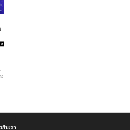
น
0
ค
-
ต่อ
ยวกับเรา