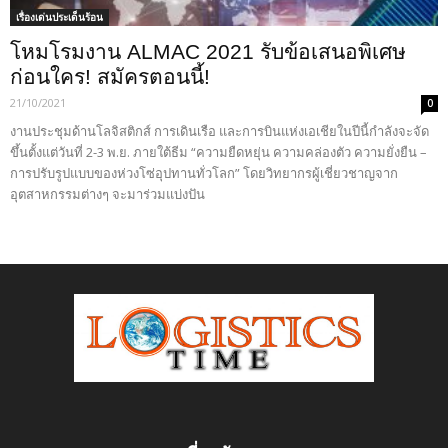
เรื่องเด่นประเด็นร้อน
โหมโรมงาน ALMAC 2021 รับข้อเสนอพิเศษ
ก่อนใคร! สมัครตอนนี้!
21/10/2021
0
งานประชุมด้านโลจิสติกส์ การเดินเรือ และการบินแห่งเอเชียในปีนี้กำลังจะจัด
ขึ้นตั้งแต่วันที่ 2-3 พ.ย. ภายใต้ธีม “ความยืดหยุ่น ความคล่องตัว ความยั่งยืน –
การปรับรูปแบบของห่วงโซ่อุปทานทั่วโลก” โดยวิทยากรผู้เชี่ยวชาญจาก
อุตสาหกรรมต่างๆ จะมาร่วมแบ่งปัน