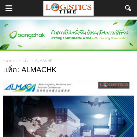
หน้าแรก
แท็ก
ALMACHK
แท็ก: ALMACHK