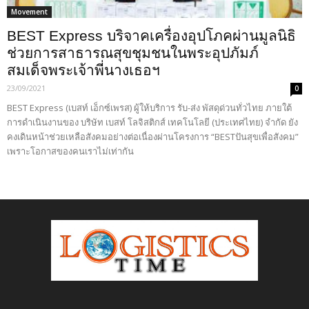
Movement
BEST Express บริจาคเครื่องอุปโภคผ่านมูลนิธิ
ช่วยการสาธารณสุขชุมชนในพระอุปภัมภ์
สมเด็จพระเจ้าพี่นางเธอฯ
23/09/2021
0
BEST Express (เบสท์ เอ็กซ์เพรส) ผู้ให้บริการ รับ-ส่ง พัสดุด่วนทั่วไทย ภายใต้
การดำเนินงานของ บริษัท เบสท์ โลจิสติกส์ เทคโนโลยี (ประเทศไทย) จำกัด ยัง
คงเดินหน้าช่วยเหลือสังคมอย่างต่อเนื่องผ่านโครงการ “BESTปันสุขเพื่อสังคม”
เพราะโอกาสของคนเราไม่เท่ากัน