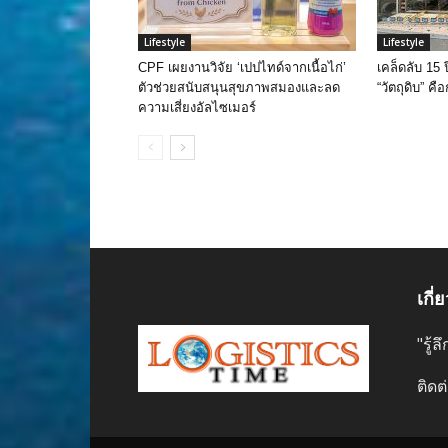
Lifestyle
Lifestyle
CPF เผยงานวิจัย ‘เปปไทด์จากเนื้อไก่’
เคล็ดลับ 15 
ตัวช่วยสนับสนุนสุขภาพสมองและลด
“วัตถุดิบ” คือ
ความเสี่ยงอัลไซเมอร์
เกี่
"รู้
ติดต