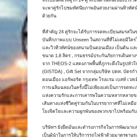
จะพาคู่รักไปชมทัศนียภาพอันสวยงามผ่านทิวทั
ด้วยกัน
ที่สำคัญ 24 คู่รักจะได้รับการจดทะเบียนสมรสใ
บันทึกภาพแบบ Unseen ในสถานที่ที่ไม่เคยมีใคร
และวิวทิวทัศน์ของสนามบินดอนเมือง เป็นต้น แล
ขนาด 1.8 ลิตร , กรมธรรม์ประกันภัยการเดินทาง
จาก THEOS-2 แสดงภาพพื้นที่ภูกระดึงในรูปหั
(GISTDA) , Gift Set จากกลุ่มบริษัท ปตท. บัตรกำ
ดอนเมือง แอร์พอร์ต กรุงเทพ โรงแรม เบสท์ เวสเทิร์
การเฉลิมฉลองในครั้งนี้ไม่เพียงแต่เป็นการจดทะเ
แห่งความรักและการเคารพในความหลากหลายของมนุษ
เส้นทางแห่งชีวิตคู่ร่วมกันในบรรยากาศที่ไม่เห
โยงจิตใจและความผูกพันของพวกเขาไปพร้อมกับทิว
บริษัทฯ ยังยึดมั่นและดำรงภารกิจในการพัฒนา
เป็นผู้นำในการให้บริการรถไฟฟ้าด้วยมาตรฐานระด