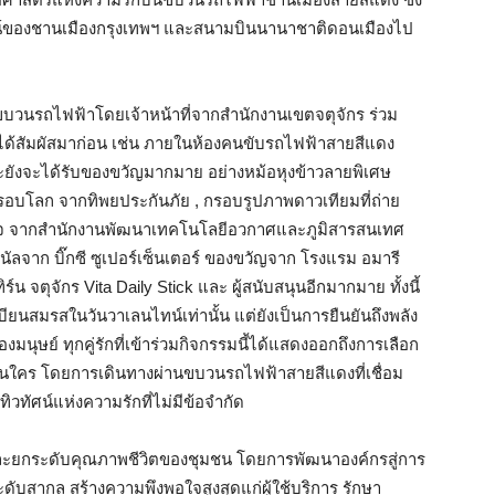
ศน์ของชานเมืองกรุงเทพฯ และสนามบินนานาชาติดอนเมืองไป
นขบวนรถไฟฟ้าโดยเจ้าหน้าที่จากสำนักงานเขตจตุจักร ร่วม
ได้สัมผัสมาก่อน เช่น ภายในห้องคนขับรถไฟฟ้าสายสีแดง
ะยังจะได้รับของขวัญมากมาย อย่างหม้อหุงข้าวลายพิเศษ
รอบโลก จากทิพยประกันภัย , กรอบรูปภาพดาวเทียมที่ถ่าย
วใจ จากสำนักงานพัฒนาเทคโนโลยีอวกาศและภูมิสารสนเทศ
นัลจาก บิ๊กซี ซูเปอร์เซ็นเตอร์ ของขวัญจาก โรงแรม อมารี
น จตุจักร Vita Daily Stick และ ผู้สนับสนุนอีกมากมาย ทั้งนี้
บียนสมรสในวันวาเลนไทน์เท่านั้น แต่ยังเป็นการยืนยันถึงพลัง
ย์ ทุกคู่รักที่เข้าร่วมกิจกรรมนี้ได้แสดงออกถึงการเลือก
มือนใคร โดยการเดินทางผ่านขบวนรถไฟฟ้าสายสีแดงที่เชื่อม
ทัศน์แห่งความรักที่ไม่มีข้อจำกัด
และยกระดับคุณภาพชีวิตของชุมชน โดยการพัฒนาองค์กรสู่การ
ับสากล สร้างความพึงพอใจสูงสุดแก่ผู้ใช้บริการ รักษา