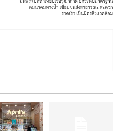
“มนพร”เปิดท่าเทียบเรือวุฒากาศ ยกระดับมาตรฐาน
คมนาคมทางน้ำ เชื่อมขนส่งสาธารณะ สะดวก
รวดเร็ว เป็นมิตรสิ่งแวดล้อม