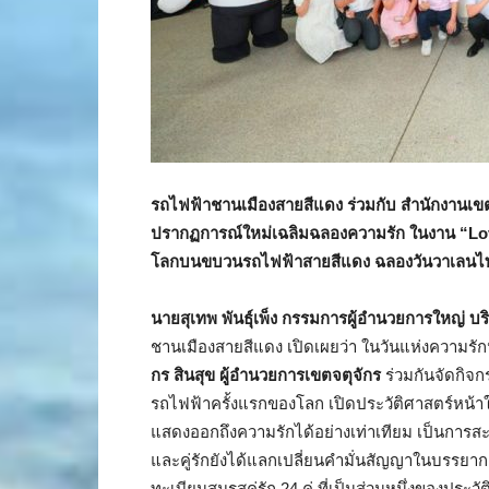
รถไฟฟ้าชานเมืองสายสีแดง ร่วมกับ สำนักงานเขตจต
ปรากฏการณ์ใหม่เฉลิมฉลองความรัก ในงาน “Lo
โลกบนขบวนรถไฟฟ้าสายสีแดง ฉลองวันวาเลนไท
นายสุเทพ พันธุ์เพ็ง กรรมการผู้อำนวยการใหญ่ บร
ชานเมืองสายสีแดง เปิดเผยว่า ในวันแห่งความรักน
กร สินสุข ผู้อำนวยการเขตจตุจักร
ร่วมกันจัดกิจ
รถไฟฟ้าครั้งแรกของโลก เปิดประวัติศาสตร์หน้าใหม
แสดงออกถึงความรักได้อย่างเท่าเทียม เป็นการส
และคู่รักยังได้แลกเปลี่ยนคำมั่นสัญญาในบรรยา
ทะเบียนสมรสคู่รัก 24 คู่ ที่เป็นส่วนหนึ่งของป