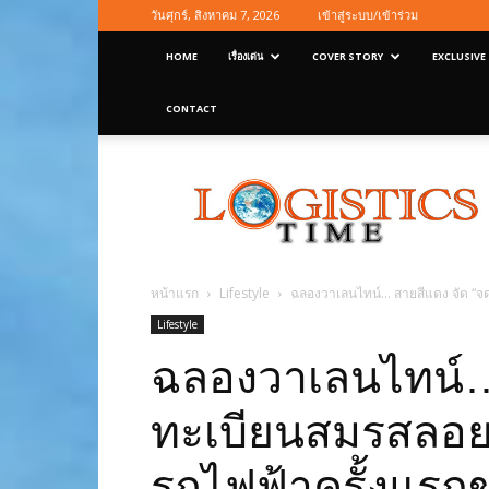
วันศุกร์, สิงหาคม 7, 2026
เข้าสู่ระบบ/เข้าร่วม
HOME
เรื่องเด่น
COVER STORY
EXCLUSIVE
CONTACT
Logisticstime
Magazine
หน้าแรก
Lifestyle
ฉลองวาเลนไทน์… สายสีแดง จัด “
Lifestyle
ฉลองวาเลนไทน์…
ทะเบียนสมรสลอย
รถไฟฟ้าครั้งแร