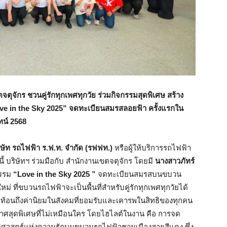
ุจักร ชวนคู่รักทุกเพศทุกวัย ร่วมกิจกรรมสุดพิเศษ สร้าง
ve in the Sky
2025” จดทะเบียนสมรสลอยฟ้า ครั้งแรกใน
น์ 2568
ิษัท รถไฟฟ้า ร.ฟ.ท. จำกัด (รฟฟท.)
หรือผู้ให้บริการรถไฟฟ้า
ี้ บริษัทฯ ร่วมมือกับ สำนักงานเขตจตุจักร โดยมี
นางสาวภัทร์
กรรม
“Love in the Sky 2025 ”
จดทะเบียนสมรสบนขบวน
่ ที่ขบวนรถไฟฟ้าจะเป็นพื้นที่สำหรับคู่รักทุกเพศทุกวัยได้
ะท้อนถึงค่านิยมในสังคมที่ยอมรับและเคารพในสิทธิของทุกคน
กาศสุดพิเศษที่ไม่เหมือนใคร โดยไฮไลต์ในงาน คือ การจด
ระวัติศาสตร์แห่งความรักบนขบวนรถไฟฟ้าชานเมืองสายสีแดง ซึ่ง