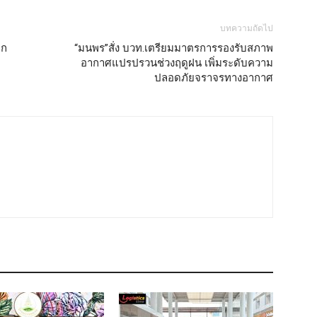
บทความถัดไป
็ก
“มนพร”สั่ง บวท.เตรียมมาตรการรองรับสภาพ
อากาศแปรปรวนช่วงฤดูฝน เพิ่มระดับความ
ปลอดภัยจราจรทางอากาศ