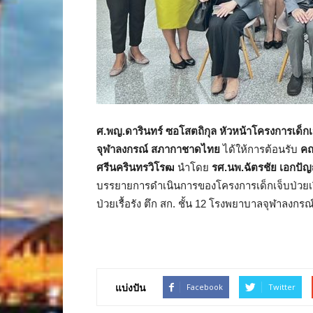
ศ.พญ.ดารินทร์ ซอโสตถิกุล หัวหน้าโครงการเด็กเจ
จุฬาลงกรณ์ สภากาชาดไทย
ได้ให้การต้อนรับ
คณ
ศรีนครินทรวิโรฒ
นำโดย
รศ.นพ.ฉัตรชัย เอกปั
บรรยายการดำเนินการของโครงการเด็กเจ็บป่วยเรื้อ
ป่วยเรื้อรัง ตึก สก. ชั้น 12 โรงพยาบาลจุฬาลงกรณ
แบ่งปัน
Facebook
Twitter