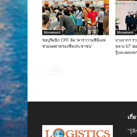
Movement
Movement
ชลบุรีผนึก CPF จัด “คาราวานซีพีเอฟ
บางจากฯ ร่
ช่วยลดค่าครองชีพประชาชน”
หลวง 57” ต่อเ
รู้และเผยแพ
เกี่
"รู้