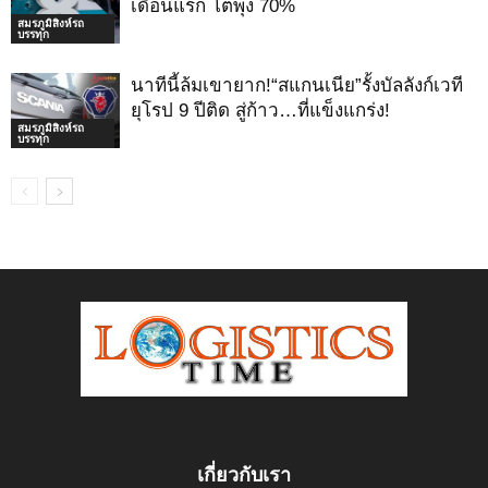
เดือนแรก โตพุ่ง 70%
สมรภูมิสิงห์รถ
บรรทุก
นาทีนี้ล้มเขายาก!“สแกนเนีย”รั้งบัลลังก์เวที
ยุโรป 9 ปีติด สู่ก้าว…ที่แข็งแกร่ง!
สมรภูมิสิงห์รถ
บรรทุก
เกี่ยวกับเรา