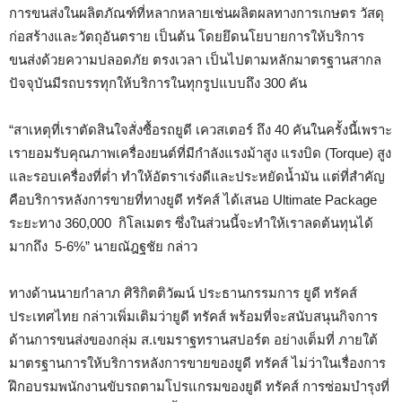
การขนส่งในผลิตภัณฑ์ที่หลากหลายเช่นผลิตผลทางการเกษตร วัสดุ
ก่อสร้างและวัตถุ
อันตราย เป็นต้น โดยยึดนโยบายการให้บริการ
ขนส่งด้วยความปลอดภัย ตรงเวลา เป็นไปตามหลักมาตรฐานสากล
ปัจจุบันมีรถบรรทุกให้บริการในทุกรูปแบบถึง
300
คัน
“สาเหตุที่เราตัดสินใจสั่งซื้อรถยูดี เควสเตอร์ ถึง
40
คันในครั้งนี้เพราะ
เรายอมรับคุณภาพเครื่องยนต์ที่มีกำลังแรงม้าสูง แรงบิด
(Torque)
สูง
และรอบเครื่องที่ต่ำ ทำให้อัตราเร่งดีและประหยัดน้ำมัน แต่ที่สำคัญ
คือบริการหลังการขายที่ทางยูดี ทรัคส์ ได้เสนอ
Ultimate Package
ระยะทาง
360,000
กิโลเมตร ซึ่งในส่วนนี้จะทำให้เราลดต้นทุนได้
มากถึง
5-6%
” นายณัฎฐชัย กล่าว
ทางด้านนายกำลาภ ศิริกิตติวัฒน์ ประธานกรรมการ ยูดี ทรัคส์
ประเทศไทย กล่าวเพิ่มเติมว่ายูดี ทรัคส์ พร้อมที่จะสนับสนุนกิจการ
ด้านการขนส่งของกลุ่ม ส.เขมราฐทรานสปอร์ต อย่างเต็มที่ ภายใต้
มาตรฐานการให้บริการหลังการขายของยูดี ทรัคส์ ไม่ว่าในเรื่องการ
ฝึกอบรมพนักงานขับรถตามโปรแกรมของยูดี ทรัคส์ การซ่อมบำรุงที่