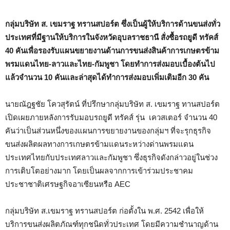
กลุ่มบริษัท ส. เขมราฐ ทรานสปอร์ต ซึ่งเป็นผู้ให้บริการด้านขนส่งทั่ว
ประเทศที่มีฐานให้บริการในจังหวัดอุบลราชธานี สั่งซื้อรถยูดี ทรัคส์
40
คันเพื่อรองรับแผนขยายงานด้านการขนส่งสินค้าการเกษตรข้าม
พรมแดนไทย-ลาวและไทย-กัมพูชา โดยทำการส่งมอบเบื้องต้นไป
แล้วจำนวน
10
คันและล่าสุดได้ทำการส่งมอบเพิ่มเติมอีก
30
คัน
นายณัฎฐชัย โควสุรัตน์ ที่ปรึกษากลุ่มบริษัท ส. เขมราฐ ทานสปอร์ต
เปิดเผยภายหลังการรับมอบรถยูดี ทรัคส์ รุ่น เควสเตอร์ จำนวน
40
คันว่าเป็นส่วนหนึ่งของแผนการขยายงานของกลุ่มฯ ที่จะรุกธุรกิจ
ขนส่งผลิตผลทางการเกษตรข้ามแดนระหว่างด่านพรมแดน
ประเทศไทยกับประเทศลาวและกัมพูชา ซึ่งธุรกิจดังกล่าวอยู่ในช่วง
การเติบโตอย่างมาก โดยเป็นผลจากการเข้าร่วมประชาคม
ประชาชาติเศรษฐกิจอาเซียนหรือ
AEC
กลุ่มบริษัท ส.เขมราฐ ทรานสปอร์ต ก่อตั้งใน พ.ศ.
2542
เพื่อให้
บริการขนส่งผลิตภัณฑ์ทุกชนิดทั่วประเทศ โดยมีความชำนาญด้าน