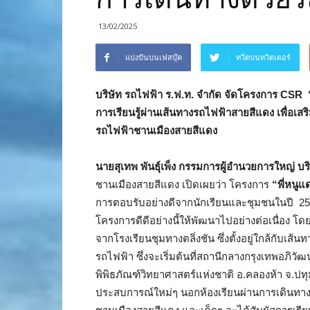
13/02/2025
แบ่งปันบนเฟสบุ๊ค
ทวีตบนทวิตเตอร์
บริษัท รถไฟฟ้า ร.ฟ.ท. จำกัด จัดโครงการ CSR 
การเรียนรู้ผ่านเส้นทางรถไฟฟ้าสายสีแดง เพื่อ
รถไฟฟ้าชานเมืองสายสีแดง
นายสุเทพ พันธุ์เพ็ง กรรมการผู้อำนวยการใหญ่ บร
ชานเมืองสายสีแดง เปิดเผยว่า โครงการ
“พี่หนู
การตอบรับอย่างดีจากนักเรียนและชุมชนในปี 2566
โครงการดีดีอย่างนี้ให้พัฒนาไปอย่างต่อเนื่อง โด
จากโรงเรียนชุมทางตลิ่งชัน ซึ่งตั้งอยู่ใกล้กับ
รถไฟฟ้า ซึ่งจะเริ่มต้นที่สถานีกลางกรุงเทพอภิวั
พิพิธภัณฑ์วิทยาศาสตร์แห่งชาติ อ.คลองห้า จ.ปทุม
ประสบการณ์ใหม่ๆ นอกห้องเรียนผ่านการเดินทา