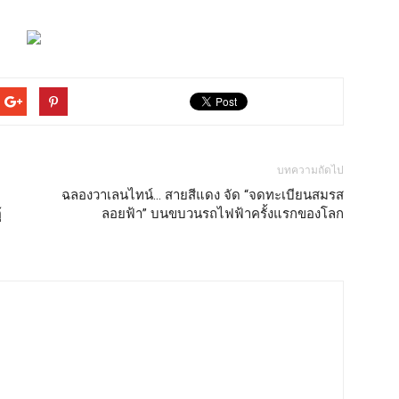
บทความถัดไป
ฉลองวาเลนไทน์… สายสีแดง จัด “จดทะเบียนสมรส
้
ลอยฟ้า” บนขบวนรถไฟฟ้าครั้งแรกของโลก