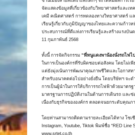
ชานเมืองสายสีแดง และเด็กๆ จะได้สัมผัสการเรียน
จัดแสดงข้อมูลที่เกี่ยวข้องกับวิทยาศาสตร์และเท
เคมี คณิตศาสตร์ การทดลองทางวิทยาศาสตร์ และก
เรียนรู้เกี่ยวกับภูมิปัญญาของไทยและความก้าวหน้าท
ประสบการณ์ที่ดีแห่งการเรียนรู้และสร้างแรงบัน
11 กุมภาพันธ์ 2568
ทั้งนี้ การจัดกิจกรรม
“พี่หนูแดงพาน้องนั่งรถไฟไ
ในการเป็นองค์กรที่รับผิดชอบต่อสังคม โดยไม่เพี
แต่ยังมุ่งเน้นการพัฒนาคุณภาพชีวิตและโอกาสทาง
สำหรับอนาคตต่อไปอย่างยั่งยืน โดยบริษัทฯ จะดำ
การเป็นผู้นำในการให้บริการรถไฟฟ้าด้วยมาตรฐาน
มาตรฐานการปฏิบัติงานในด้านการเดินรถ และซ่อมบ
เนื่องกับธุรกิจขององค์กร ตลอดจนยกระดับคุณภาพ
โดยท่านสามารถติดตามรายละเอียดได้ทาง โซเชีย
Instagram, Youtube, Tiktok พิมพ์ชื่อ “RED Lin
www.srtet.co.th