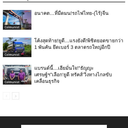
อนาคต…ที่มืดมน!รถไฟไทย-(ไร้)จีน
Colmunist
โค้งสุดท้าย!ยูดี…แรงยังดี!พิชิตยอดขายกว่า
1 พันคัน ยึดเบอร์ 3 ตลาดรถใหญ่อีกปี
Colmunist
­แบรนด์นี้…เฮียมั่นใจ!“ธัญญะ
เศรษฐ์ฯ”เลือก‘ยูดี ทรัคส์’วิ่งทางไกลขับ
เคลื่อนธุรกิจ
Colmunist