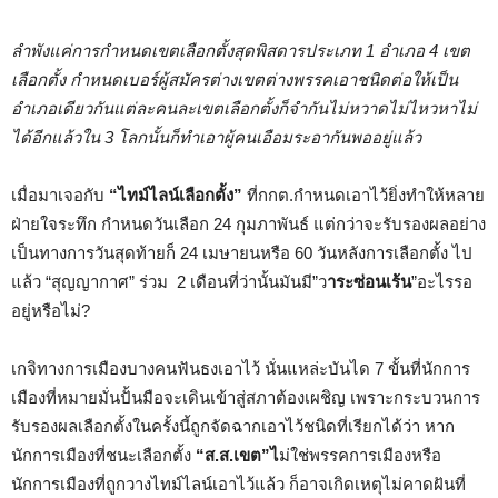
ลำพังแค่การกำหนดเขตเลือกตั้งสุดพิสดารประเภท 1 อำเภอ 4 เขต
เลือกตั้ง กำหนดเบอร์ผู้สมัครต่างเขตต่างพรรคเอาชนิดต่อให้เป็น
อำเภอเดียวกันแต่ละคนละเขตเลือกตั้งก็จำกันไม่หวาดไม่ไหวหาไม่
ได้อีกแล้วใน 3 โลกนั้นก็ทำเอาผู้คนเอือมระอากันพออยู่แล้ว
เมื่อมาเจอกับ
“ไทม์ไลน์เลือกตั้ง”
ที่กกต.กำหนดเอาไว้ยิ่งทำให้หลาย
ฝ่ายใจระทึก กำหนดวันเลือก 24 กุมภาพันธ์ แต่กว่าจะรับรองผลอย่าง
เป็นทางการวันสุดท้ายก็ 24 เมษายนหรือ 60 วันหลังการเลือกตั้ง ไป
แล้ว “สุญญากาศ” ร่วม 2 เดือนที่ว่านั้นมันมี”ว
าระซ่อนเร้น
”อะไรรอ
อยู่หรือไม่?
เกจิทางการเมืองบางคนฟันธงเอาไว้ นั่นแหล่ะบันได 7 ขั้นที่นักการ
เมืองที่หมายมั่นปั้นมือจะเดินเข้าสู่สภาต้องเผชิญ เพราะกระบวนการ
รับรองผลเลือกตั้งในครั้งนี้ถูกจัดฉากเอาไว้ชนิดที่เรียกได้ว่า หาก
นักการเมืองที่ชนะเลือกตั้ง
“ส.ส.เขต”ไ
ม่ใช่พรรคการเมืองหรือ
นักการเมืองที่ถูกวางไทม์ไลน์เอาไว้แล้ว ก็อาจเกิดเหตุไม่คาดฝันที่