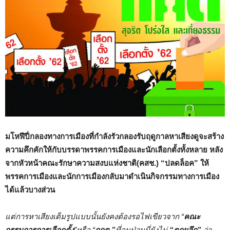
มโหฬีปี่กลองทางการเมืองที่กำลังรัวกลองรับฤดูกาลหาเสียงดูจะสร้าง
ความคึกคักให้กับบรรดาพรรคการเมืองและนักเลือกตั้งทั้งหลาย หลัง
จากหัวหน้าคณะรักษาความสงบแห่งชาติ(คสช.)
“ปลดล็อค” ให้
พรรคการเมืองและนักการเมืองกลับมาดำเนินกิจกรรมทางการเมือง
ได้แล้วบางส่วน
แต่การหาเสียงเต็มรูปแบบนั้นยังคงต้องรอไฟเขียวจาก “
คณะ
กรรมการการเลือกตั้ง
”หรือ “
กกต.”
ที่จนป่านนี่ยังไม่
“ตกผลึก”
ว่า