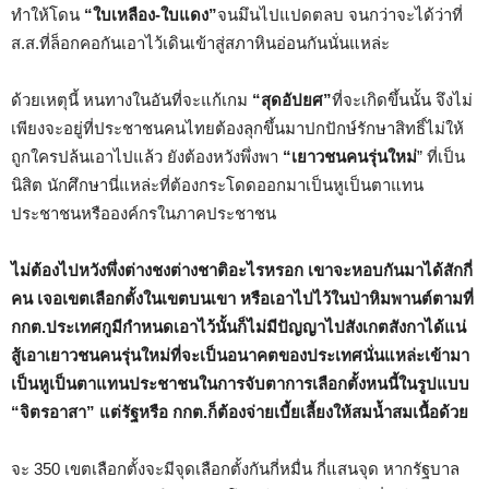
ทำให้โดน
“ใบเหลือง-ใบแดง”
จนมึนไปแปดตลบ จนกว่าจะได้ว่าที่
ส.ส.ที่ล็อกคอกันเอาไว้เดินเข้าสู่สภาหินอ่อนกันนั่นแหล่ะ
ด้วยเหตุนี้ หนทางในอันที่จะแก้เกม
“สุดอัปยศ”
ที่จะเกิดขึ้นนั้น จึงไม่
เพียงจะอยู่ที่ประชาชนคนไทยต้องลุกขึ้นมาปกปักษ์รักษาสิทธิ์ไม่ให้
ถูกใครปล้นเอาไปแล้ว ยังต้องหวังพึ่งพา
“เยาวชนคนรุ่นใหม่
” ที่เป็น
นิสิต นักศึกษานี่แหล่ะที่ต้องกระโดดออกมาเป็นหูเป็นตาแทน
ประชาชนหรือองค์กรในภาคประชาชน
ไม่ต้องไปหวังพึ่งต่างชงต่างชาติอะไรหรอก เขาจะหอบกันมาได้สักกี่
คน เจอเขตเลือกตั้งในเขตบนเขา หรือเอาไปไว้ในป่าหิมพานต์ตามที่
กกต.ประเทศกูมีกำหนดเอาไว้นั้นก็ไม่มีปัญญาไปสังเกตสังกาได้แน่
สู้เอาเยาวชนคนรุ่นใหม่ที่จะเป็นอนาคตของประเทศนั่นแหล่ะเข้ามา
เป็นหูเป็นตาแทนประชาชนในการจับตาการเลือกตั้งหนนี้ในรูปแบบ
“จิตรอาสา” แต่รัฐหรือ กกต.ก็ต้องจ่ายเบี้ยเลี้ยงให้สมน้ำสมเนื้อด้วย
จะ 350 เขตเลือกตั้งจะมีจุดเลือกตั้งกันกี่หมื่น กี่แสนจุด หากรัฐบาล