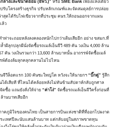
กลางและขนาดย่อม (ธพว.)”
หรือ
SME Bank
เพียงแห่งเดียว
รปรับโครงสร้างธุรกิจ ปรับหลักเกณฑ์และจัดสมดุลย์การปล่อย
่งล่าสุดได้รับไฟเขียวจากที่ประชุม คนร.ให้ถอนออกจากแผน
แล้ว
ำท่าจะถอยหลังลงคลองหนักไปกว่าเดิมเสียอีก อย่าง ขสมก.ที่
ผีลุกปลุกผีนั่งจัดซื้อรถเมล์เอ็นจีวี 489 คัน วงเงิน 4,000 ล้าน
67 คัน วงเงินรวมกว่า 13,600 ล้านบาทนั้น อาถรรพ์จัดซื้อเมล์
ถรรพ์ต้องล้มลุกคลุกคลานไม่ไปไหน
็นจีวีล็อตแรก 100 คันซะใหญ่โต หวังจะให้นายกฯ
“บิ๊กตู่”
รู้สึก
นได้เสียที ที่ไหนได้คล้อยหลังไม่ทันข้ามสัปดาห์กลับถูกศาล
ซื้อ แถมยังสั่งให้จ่าย
“ค่าโง่”
จัดซื้อรถเมล์เอ็นจีวีครั้งก่อนที่
ล้านบาทเสียอีก
วามภาคภูมิใจของคนไทย เป็นสายการบินแห่งชาติที่ที่ออกไปผงาด
้าประเทศปีละนับแสนล้านบาท แต่กลับอยู่ในสภาพขาดทุน
งวิ่งโร่ขอให้คลังค้ำประกันเงินกู้มาจ่ายเงินเดือนพนักงานกัน