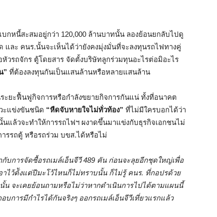
กหนี้สะสมอยู่กว่า 120,000 ล้านบาทนั้น ลองย้อนยกลับไปดู
ละ คนร.นั้นจะเห็นได้ว่ายังคงมุ่งมั่นที่จะลงทุนรถไฟทางคู่
ัวรถจักร ตู้โดยสาร จัดตั้งบริษัทลูกร่วมทุนอะไรต่อมิอะไร
น”
ที่ต้องลงทุนกันเป็นแสนล้านหรือหลายแสนล้าน
ะยะฟื้นฟูกิจการหรือกำลังขยายกิจการกันแน่ ทั้งที่อนาคต
าวะแข่งขันชนิด
“หืดจับหายใจไม่ทั่วท้อง”
ที่ไม่มีใครบอกได้ว่า
้นแล้วจะทำให้การรถไฟฯ ผงาดขึ้นมาแข่งกับธุรกิจเอกชนไม่
การรถตู้ หรือรถร่วม บขส.ได้หรือไม่
ากับการจัดซื้อรถเมล์เอ็นจีวี
489 คัน ก่อนจะลุยอีกชุดใหญ่เพื่อ
้ต้ังแต่ปีมะโว้ไหนก็ไม่ทราบนั้น ก็ไม่รู้ คนร. ที่กอปรด้วย
ือนั้น จะเคยย้อนถามหรือไม่ว่าหากดำเนินการไปได้ตามแผนนี้
บการมีกำไรได้กันจริงๆ ออกรถเมล์เอ็นจีวีเที่ยวแรกแล้ว