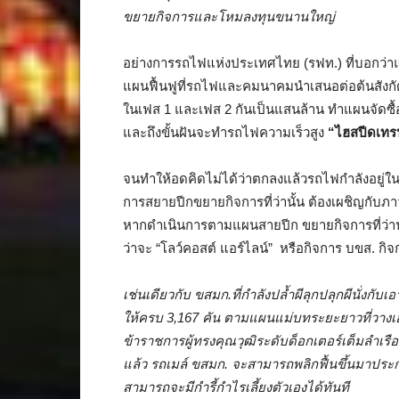
ขยายกิจการและโหมลงทุนขนานใหญ่
อย่างการรถไฟแห่งประเทศไทย (รฟท.) ที่บอกว่าแบ
แผนฟื้นฟูที่รถไฟและคมนาคมนำเสนอต่อต้นสังกัด แ
ในเฟส 1 และเฟส 2 กันเป็นแสนล้าน ทำแผนจัดซื้อห
และถึงขั้นฝันจะทำรถไฟความเร็วสูง
“ไฮสปีดเทร
จนทำให้อดคิดไม่ได้ว่าตกลงแล้วรถไฟกำลังอยู่ในร
การสยายปีกขยายกิจการที่ว่านั้น ต้องเผชิญกับภ
หากดำเนินการตามแผนสายปีก ขยายกิจการที่ว่านั
ว่าจะ “โลว์คอสต์ แอร์ไลน์” หรือกิจการ บขส. กิจ
เช่นเดียวกับ ขสมก.ที่กำลังปล้ำผีลุกปลุกผีนั่งกับเอ
ให้ครบ 3,167 คัน ตามแผนแม่บทระยะยาวที่วางเอาไว
ข้าราชการผู้ทรงคุณวุฒิระดับด็อกเตอร์เต็มลำเร
แล้ว รถเมล์ ขสมก. จะสามารถพลิกฟื้นขึ้นมาประกอ
สามารถจะมีกำรี้กำไรเลี้ยงตัวเองได้ทันที