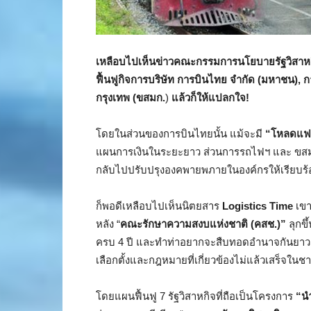
เหลือบไปเห็นข่าวคณะกรรมการนโยบายรัฐวิสาหก
ฟื้นฟูกิจการบริษัท การบินไทย จำกัด (มหาชน)
กรุงเทพ (ขสมก.
)
แล้วก็ให้แปลกใจ!
โดยในส่วนของการบินไทยนั้น แม้จะมี
“โหลดแฟ
แผนการเงินในระยะยาว ส่วนการรถไฟฯ และ ขสมก.ท
กลับไปปรับปรุงองคพายพภายในองค์กรให้เรียบร้
ก็พอดีเหลือบไปเห็นนิตยสาร
Logistics Time
เขา
หลัง “
คณะรักษาความสงบแห่งชาติ (คสช.)”
ลุกข
ครบ 4 ปี และทำท่าอยากจะสืบทอดอำนาจกันยาวเป
เลือกตั้งและกฎหมายที่เกี่ยวข้องไม่แล้วเสร็จในชาต
โดยแผนฟื้นฟู 7 รัฐวิสาหกิจที่ถือเป็นโครงการ
“นำ