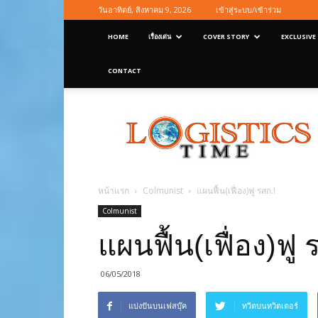
วันอาทิตย์, สิงหาคม 9, 2026
เข้าสู่ระบบ/เข้าร่วม
HOME
เรื่องเด่น
COVER STORY
EXCLUSIVE
CONTACT
Logisticstime
Magazine
หน้าแรก
Colmunist
แผนฟื้น(เฟื่อง)ฟู รสก.!
Colmunist
แผนฟื้น(เฟื่อง)ฟู 
06/05/2018
แบ่งปันบนเฟสบุ๊ค
ทวีตบนทวิตเตอร์