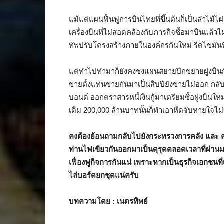
แม้แต่แผนฟื้นฟูการบินไทยที่ขึ้นต้นก็เป็นลำไม้ไ
เครื่องบินที่ไม่สอดคล้องกับภารกิจซื้อมาบินแล้วไม
ทัพปรับโครงสร้างภายในองค์กรกันใหม่ รีดไขมัน
แต่ทำไปทำมาก็ยังคงชงแผนสยายปีกขยายฝูงบินกันเป
ขายตั้งแท่นขายกันมาเป็นสิบปียังขายไม่ออก กลั
บอนด์ ออกตราสารหนี้เงินกู้มาเตรียมซื้อฝูงบินใหม่
เดิม 200,000 ล้านบาทนั้นก็ทำเอาหืดจับหายใจไม่ทั
คงต้องย้อนถามกลับไปยังกระทรวงการคลัง และ ค
ท่านไฟเขียวกันออกมาเป็นดุรุดตลอดเวลาที่ผ่านม
เฟื่องฟูกิจการกันแน่ เพราะหากเป็นธุรกิจเอกชนที่เ
ไล่บอร์ดยกชุดแน่ครับ
บทความโดย
: เนตรทิพย์