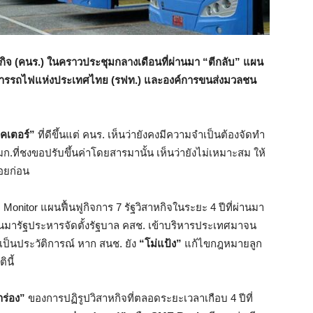
ิจ (คนร.) ในคราวประชุมกลางเดือนที่ผ่านมา
“ตีกลับ” แผน
, การรถไฟแห่งประเทศไทย (รฟท.) และองค์การขนส่งมวลชน
คเตอร์”
ที่ดีขึ้นแต่ คนร. เห็นว่ายังคงมีความจำเป็นต้องจัดทำ
ี่ชงขอปรับขึ้นค่าโดยสารมานั้น เห็นว่ายังไม่เหมาะสม ให้
อยก่อน
 Monitor แผนฟื้นฟูกิจการ 7 รัฐวิสาหกิจในระยะ 4 ปีที่ผ่านมา
ึ้นมารัฐประหารจัดตั้งรัฐบาล คสช. เข้าบริหารประเทศมาจน
็นประวัติการณ์ หาก สนช. ยัง
“โม่แป้ง”
แก้ไขกฎหมายลูก
ินี้
ร่อง”
ของการปฏิรูปวิสาหกิจที่ตลอดระยะเวลาเกือบ 4 ปีที่