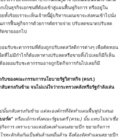
กเป็นธุรกิจเอกชนที่ต้องเข้าสู่แผนฟื้นฟูกิจการ หรืออยู่ใน
อยทั้งร้อยเราจะเห็นเจ้าหนี้ผู้บริหารแผนเขาจะส่งคนเข้าไปนั่ง
เน้นการฟื้นฟูกิจการด้วยการตัดรายจ่าย ปรับลดขนาดปรับลด
ูกตัดขายออกไป
งยอมรับชะตากรรมที่ต้องถูกปรับลดสวัสดิการต่างๆ เพื่อตัดทอน
ที่ไม่มีกำไรก็ต้องหาทางปรับลดหรือขายทิ้งไปเลยก็มีก็เห็น
ๆ ก็ต้องยอมรับชะตากรรมอาจถูกปิดกิจการกันไปเลยก็มี
กำกับของคณะกรรมการนโยบายรัฐวิสาหกิจ (คนร.)
กลับตรงกันข้าม จนไม่แน่ใจว่ากระทรวงคลังหรือรัฐกำลังเล่น
ไปนั้นกลับตรงกันข้าม แต่ละองค์กรที่จัดทำแผนฟื้นฟูนำเสนอ
์บอร์ด”
หรือแม้กระทั่งคณะรัฐมนตรี (ครม.) นั้น แทบไม่น่าเชื่อ
ื้นฟูกิจการ เพราะบางแห่งยังคงทำแผนสยายปีก ขยายกิจการ
รทะลักล้นกันเป็นพันล้านหมื่นล้าน จึงต้องจัดทำแผนสยายปีก