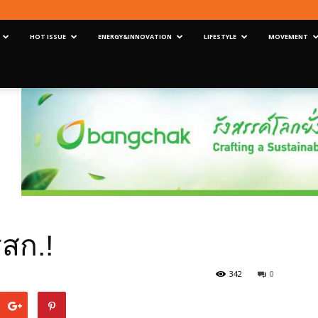
HOT ISSUE
ENERGY&INNOVATION
LIFESTYLE
MOVEMENT
รสก.!
342
0