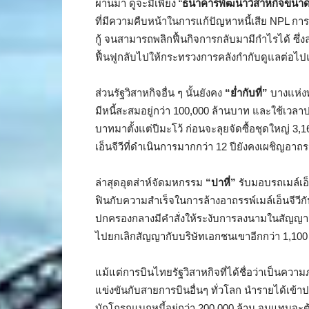
ผ่านมา ดูจะมีเพียง “
ธนาคารพัฒนาวิสาหกิจขนาด
ที่มีความคืบหน้าในการแก้ปัญหาหนี้เสีย NPL กา
กู้ จนสามารถพลิกฟื้นกิจการกลับมามีกำไรได้ ซึ
ฟื้นฟูกลับไปให้กระทรวงการคลังกำกับดูแลต่อไป
ส่วนรัฐวิสาหกิจอื่น ๆ นั้นยังคง
“ย่ำกับที่”
บางแห่งท
มีหนี้สะสมอยู่กว่า 100,000 ล้านบาท และใช้เวลาปล้ำ
บาทมาตั้งแต่ปีมะโว้ ก่อนจะลุยจัดซื้อชุดใหญ่ 3,1
เอ็นจีวีที่ดำเนินการมากกว่า 12 ปียังคงเผชิญอา
ล่าสุดอุตส่าห์จัดมหกรรม
“ปาหี่”
รับมอบรถเมล์เอ
ฟินกับความสำเร็จในการล้างอาถรรพ์เมล์เอ็นจีวีกั
ปกครองกลางมีคำสั่งให้ระงับการลงนามในสัญญาจัด
ไปยกเลิกสัญญากับบริษัทเอกชนเขาอีกกว่า 1,100 
แม้แต่การบินไทยรัฐวิสาหกิจที่ได้ชื่อว่าเป็นค
แข่งขันกับสายการบินอื่นๆ ทั่วโลก นำรายได้เข
บักโกรกแบกหนี้อยู่กว่า 200,000 ล้าน จนแทบจะต้อ