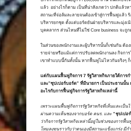
แล้ว อย่างไรก็ตาม เป็นที่น่าสังเกตว่า ปกติแล้วหา
สถานะที่จ่อล้มละลายจนต้องเข้าสู่การฟื้นฟูแล้ว ร้
บริหารยกชุด ตั้งแต่บอร์ดยันฝ่ายบริหารและมุ่ง
บุคคลากร ส่วนไหนที่ไม่ใช่ Core business จะถ
ในส่วนของพนักงานและผู้บริหารนั้นก็เช่นกัน ต้อ
รายจ่ายหรือแม้แต่การปรับลดพนักงานลง กิจการใด
เขาทำแบบนี้กันทั้งนั้น หากฟื้นฟูไม่ไหวกันจริง
แต่กับแผนฟื้นฟูกิจการ
7 รัฐวิสาหกิจภายใต้การ
และ”ซุปเปอร์บอร์ด” ที่มีนายกฯ เป็นประธานนั้น 
อะไรกับการฟื้นฟูกิจการรัฐวิสาหกิจเหล่านี้
เพราะแผนฟื้นฟูกิจการรัฐวิสาหกิจที่เห็นและเป็น
ผ่านความเห็นชองจากบอร์ด คนร. และ
“ซุปเปอร
ว่ากิจการรัฐวิสาหกิจเหล่านี้อยู่ในช่วงของการฟ
โหมลงทุนราวกับว่าตนเองมีสถานะแข็งแกร่ง มีกำไ