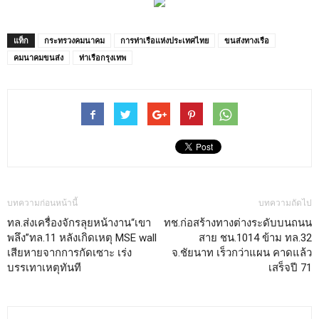
แท็ก
กระทรวงคมนาคม
การท่าเรือแห่งประเทศไทย
ขนส่งทางเรือ
คมนาคมขนส่ง
ท่าเรือกรุงเทพ
บทความก่อนหน้านี้
บทความถัดไป
ทล.ส่งเครื่องจักรลุยหน้างาน“เขา
ทช.ก่อสร้างทางต่างระดับบนถนน
พลึง”ทล.11 หลังเกิดเหตุ MSE wall
สาย ชน.1014 ข้าม ทล.32
เสียหายจากการกัดเซาะ เร่ง
จ.ชัยนาท เร็วกว่าแผน คาดแล้ว
บรรเทาเหตุทันที
เสร็จปี 71