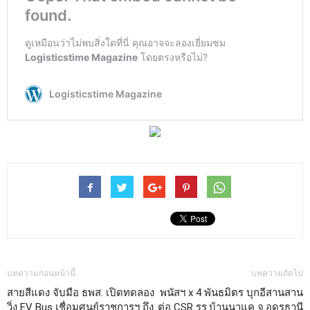
บทความก่อนหน้านี้
บทความถัดไป
สายสีแดง จับมือ ธพส. เปิดทดลอง
พนัสฯ x 4 พันธมิตร บุกอีสานสาน
วิ่ง EV Bus เชื่อมศูนย์ราชการฯ ถึง
ต่อ CSR รร.บ้านนาแค จ.อุดรธานี