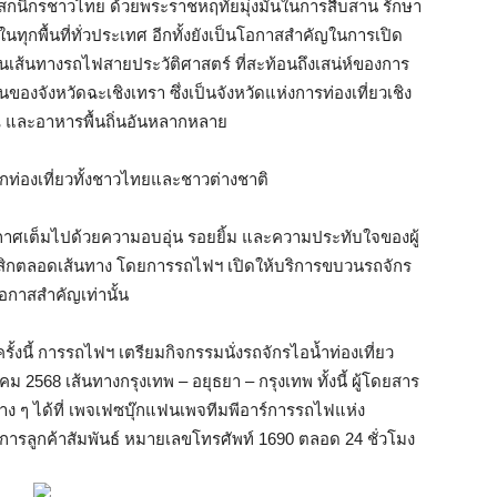
สกนิกรชาวไทย ด้วยพระราชหฤทัยมุ่งมั่นในการสืบสาน รักษา
ุกพื้นที่ทั่วประเทศ อีกทั้งยังเป็นโอกาสสำคัญในการเปิด
เส้นทางรถไฟสายประวัติศาสตร์ ที่สะท้อนถึงเสน่ห์ของการ
ของจังหวัดฉะเชิงเทรา ซึ่งเป็นจังหวัดแห่งการท่องเที่ยวเชิง
าณ และอาหารพื้นถิ่นอันหลากหลาย
ท่องเที่ยวทั้งชาวไทยและชาวต่างชาติ
รรยากาศเต็มไปด้วยความอบอุ่น รอยยิ้ม และความประทับใจของผู้
สสิกตลอดเส้นทาง โดยการรถไฟฯ เปิดให้บริการขบวนรถจักร
โอกาสสำคัญเท่านั้น
ั้งนี้ การรถไฟฯ เตรียมกิจกรรมนั่งรถจักรไอน้ำท่องเที่ยว
 2568 เส้นทางกรุงเทพ – อยุธยา – กรุงเทพ ทั้งนี้ ผู้โดยสาร
 ๆ ได้ที่ เพจเฟซบุ๊กแฟนเพจทีมพีอาร์การรถไฟแห่ง
ิการลูกค้าสัมพันธ์ หมายเลขโทรศัพท์ 1690 ตลอด 24 ชั่วโมง