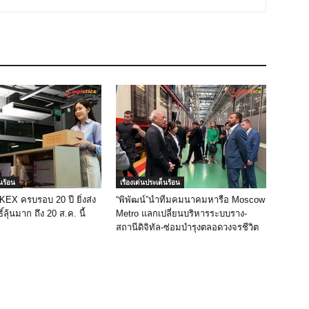
็นร้อน
เรื่องเด่นประเด็นร้อน
 KEX ครบรอบ 20 ปี ยิ่งส่ง
“พิพัฒน์”นำทีมคมนาคมหารือ Moscow
ิ์ลุ้นมาก ถึง 20 ส.ค. นี้
Metro แลกเปลี่ยนบริหารระบบราง-
สถานีดิจิทัล-ซ่อมบำรุงตลอดวงจรชีวิต