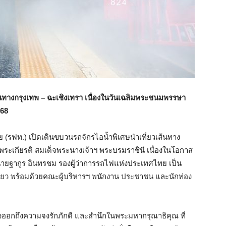
นทางกรุงเทพ – ฉะเชิงเทรา เนื่องในวันเฉลิมพระชนมพรรษา
568
ย (รฟท.) เปิดเดินขบวนรถจักรไอน้ำพิเศษนำเที่ยวเส้นทาง
ิมพระเกียรติ สมเด็จพระนางเจ้าฯ พระบรมราชินี เนื่องในโอกาส
ายฐากูร อินทรชม รองผู้ว่าการรถไฟแห่งประเทศไทย เป็น
่ยว พร้อมด้วยคณะผู้บริหารฯ พนักงาน ประชาชน และนักท่อง
แสดงออกถึงความจงรักภักดี และสำนึกในพระมหากรุณาธิคุณ ที่