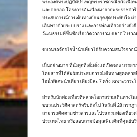
พระองค์ทรงปฏิบัติบำเพ็ญพระราชกรณียกิจเพื่อพ
และต่อยอด โครงการอันเนื่องมาจากพระราชดำริในท
ประสบการณ์การเดินทางย้อนยุคสุดประทับใจ ผ่าน
เดินทางด้วยระบบราง และการท่องเที่ยวอย่างยั่งยืน
วัฒนธรรมที่ขึ้นชื่อเรื่องวัดวาอาราม ตลาดโบร
ขบวนรถจักรไอน้ำนำเที่ยวได้รับความสนใจจากนัก
เป็นอย่างมาก ที่นั่งทุกที่เต็มตั้งแต่เปิดจอง บ
โดยสารที่ได้สัมผัสประสบการณ์เดินทางสุดคลา
ไอน้ำพิเศษนำเที่ยว เพียงปีละ 7 ครั้ง เฉพาะวาระ
สำหรับนักท่องเที่ยวที่พลาดโอกาสร่วมเดินทางในคร
ขบวนประวัติศาสตร์ทริปถัดไป ในวันที่ 28 กรกฎาคม
สามารถติดตามข่าวสารและโปรแกรมท่องเที่ยวต่าง
ประเทศไทย หรือสอบถามข้อมูลเพิ่มเติมที่ศูนย์บร