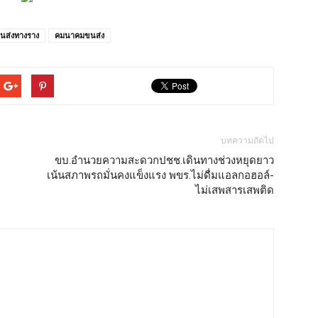
นส่งทางราง
คมนาคมขนส่ง
บทความถัดไป
ขบ.อำนวยความสะดวกปชช.เดินทางช่วงหยุดยาว
เน้นสภาพรถมั่นคงแข็งแรง พขร.ไม่ดื่มแอลกอฮอล์-
ไม่เสพสารเสพติด