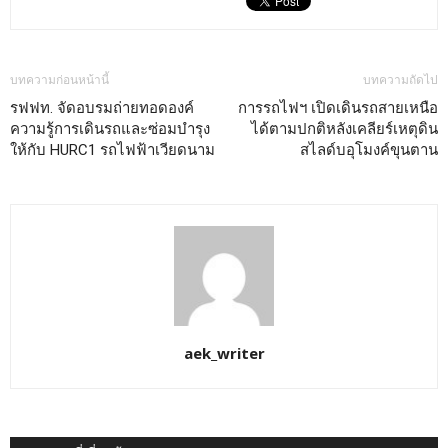
บทความก่อนหน้านี้
บทความถัดไป
รฟฟท. จัดอบรมถ่ายทอดองค์
การรถไฟฯ เปิดเดินรถสายเหนือ
ความรู้การเดินรถและซ่อมบำรุง
ได้ตามปกติหลังเคลียร์เหตุดิน
ให้กับ HURC1 รถไฟฟ้าเวียดนาม
สไลด์บอุโมงค์ขุนตาน
aek_writer