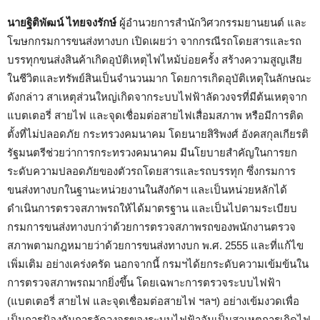
นายฐิติพัฒน์ ไทยจงรักษ์
ผู้อำนวยการสำนักวิศวกรรมยานยนต์ และ
โฆษกกรมการขนส่งทางบก เปิดเผยว่า จากกรณีรถโดยสารและรถ
บรรทุกขนส่งสินค้าเกิดอุบัติเหตุไฟไหม้บ่อยครั้ง สร้างความสูญเสีย
ในชีวิตและทรัพย์สินเป็นจำนวนมาก โดยการเกิดอุบัติเหตุในลักษณะ
ดังกล่าว สาเหตุส่วนใหญ่เกิดจากระบบไฟฟ้าลัดวงจรที่มีต้นเหตุจาก
แบตเตอรี่ สายไฟ และจุดเชื่อมต่อสายไฟเสื่อมสภาพ หรือมีการติด
ตั้งที่ไม่ปลอดภัย กระทรวงคมนาคม โดยนายสิริพงศ์ อังคสกุลเกียรติ
รัฐมนตรีช่วยว่าการกระทรวงคมนาคม มีนโยบายสำคัญในการยก
ระดับความปลอดภัยของตัวรถโดยสารและรถบรรทุก ซึ่งกรมการ
ขนส่งทางบกในฐานะหน่วยงานในสังกัดฯ และเป็นหน่วยหลักได้
ดำเนินการตรวจสภาพรถให้ได้มาตรฐาน และเป็นไปตามระเบียบ
กรมการขนส่งทางบกว่าด้วยการตรวจสภาพรถของพนักงานตรวจ
สภาพตามกฎหมายว่าด้วยการขนส่งทางบก พ.ศ. 2555 และที่แก้ไข
เพิ่มเติม อย่างเคร่งครัด นอกจากนี้ กรมฯได้ยกระดับความเข้มข้นใน
การตรวจสภาพรถมากยิ่งขึ้น โดยเฉพาะการตรวจระบบไฟฟ้า
(แบตเตอรี่ สายไฟ และจุดเชื่อมต่อสายไฟ ฯลฯ) อย่างเข้มงวดเพื่อ
เป็นการป้องกันการลัดวงจรของระบบไฟฟ้าอันเป็นสาเหตุการเกิดไฟ