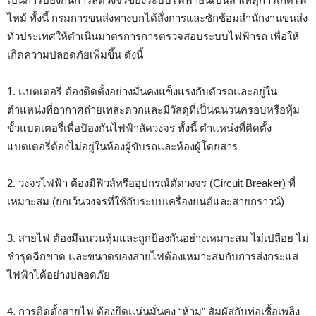
ไหม้ ทั้งนี้ กรมการขนส่งทางบกได้สั่งการและซักซ้อมสำนักงานขนส่ง
ทั่วประเทศให้ดำเนินมาตรการการตรวจสอบระบบไฟฟ้ารถ เพื่อให้
เกิดความปลอดภัยเพิ่มขึ้น ดังนี้
1. แบตเตอรี่ ต้องติดตั้งอย่างมั่นคงแข็งแรงกับตัวรถและอยู่ใน
ตำแหน่งที่อากาศถ่ายเทสะดวกและมีวัสดุที่เป็นฉนวนครอบหรือหุ้ม
ขั้วแบตเตอรี่เพื่อป้องกันไฟฟ้าลัดวงจร ทั้งนี้ ตำแหน่งที่ติดตั้ง
แบตเตอรี่ต้องไม่อยู่ในห้องผู้ขับรถและห้องผู้โดยสาร
2. วงจรไฟฟ้า ต้องมีฟิวส์หรืออุปกรณ์ตัดวงจร (Circuit Breaker) ที่
เหมาะสม (ยกเว้นวงจรที่ใช้กับระบบเครื่องยนต์และสายกราวน์)
3. สายไฟ ต้องมีฉนวนหุ้มและถูกป้องกันอย่างเหมาะสม ไม่เปลือย ไม่
ชำรุดฉีกขาด และขนาดของสายไฟต้องเหมาะสมกับการส่งกระแส
ไฟฟ้าได้อย่างปลอดภัย
4. การติดตั้งสายไฟ ต้องยึดแน่นมั่นคง “ห้าม” สัมผัสกับท่อเชื้อเพลิง