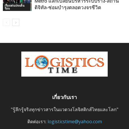
Metro แลกเปลี่ยนบริหารระบบราง-สถานี
เรื่องเด่นประเด็น
ดิจิทัล-ซ่อมบำรุงตลอดวงจรชีวิต
ร้อน
เกี่ยวกับเรา
"รู้ลึกรู้จริงทุกข่าวสารในแวดวงโลจิสติกส์ไทยและโลก"
ติดต่อเรา:
logisticstime@yahoo.com