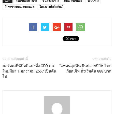
แท็ก
กรมขนส่งทางราง
ขนส่งทางราง
คมนาคมขนส่ง
ระบบราง
โครงข่ายคมนาคมขนส่ง
โครงข่ายโลจิสติกส์
บทความก่อนหน้านี้
บทความถัดไป
บอร์ดเคทีซีมีมติแต่งตั้ง CEO คน
“แพลนสุดฟิน บินปลายปี”กับไทย
ใหม่มีผล 1 มกราคม 2567 เป็นต้น
เวียตเจ็ท ตั๋วเริ่มต้น 888 บาท
ไป