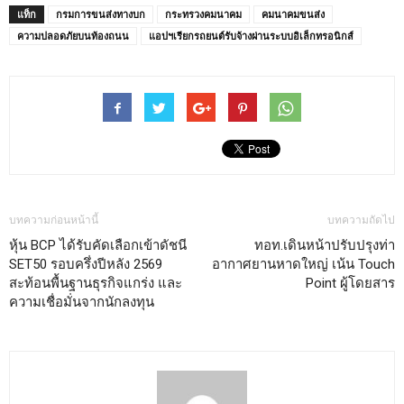
แท็ก
กรมการขนส่งทางบก
กระทรวงคมนาคม
คมนาคมขนส่ง
ความปลอดภัยบนท้องถนน
แอปฯเรียกรถยนต์รับจ้างผ่านระบบอิเล็กทรอนิกส์
บทความก่อนหน้านี้
บทความถัดไป
หุ้น BCP ได้รับคัดเลือกเข้าดัชนี
ทอท.เดินหน้าปรับปรุงท่า
SET50 รอบครึ่งปีหลัง 2569
อากาศยานหาดใหญ่ เน้น Touch
สะท้อนพื้นฐานธุรกิจแกร่ง และ
Point ผู้โดยสาร
ความเชื่อมั่นจากนักลงทุน