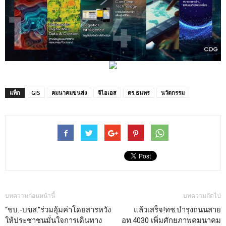
แท็ก
GIS
คมนาคมขนส่ง
จีไอเอส
ดร.ธนพร
นวัตกรรม
บทความก่อนหน้านี้
บทความถัดไป
“ขบ.-บขส.”ร่วมอุ้มค่าโดยสารหวัง
แล้วเสร็จ!ทช.บำรุงถนนสาย
ให้ประชาชนมั่นใจการเดินทาง
อท.4030 เพิ่มศักยภาพคมนาคม