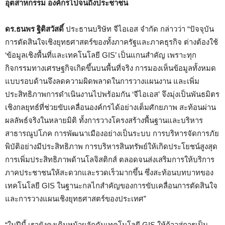
อุตสาหกรรม องค์กรไปจนถึงประชาชน
ดร.ธนพร ฐิติสวัสดิ์
ประธานบริษัท จีไอเอส จำกัด กล่าวว่า “ปัจจุบัน
การตัดสินใจเชิงยุทธศาสตร์ของทั้งภาครัฐและภาคธุรกิจ ต่างต้องใช้
‘ข้อมูลเชิงพื้นที่และเทคโนโลยี GIS’ เป็นแกนสำคัญ เพราะทุก
กิจกรรมทางเศรษฐกิจเกิดขึ้นบนพื้นที่จริง การมองเห็นข้อมูลทั้งหมด
แบบรอบด้านจึงลดความผิดพลาดในการวางแผนงาน และเพิ่ม
ประสิทธิภาพการดำเนินงานไปพร้อมกัน ‘จีไอเอส’ จึงมุ่งเป็นพันธมิตร
เชิงกลยุทธ์ที่ช่วยขับเคลื่อนองค์กรได้อย่างเต็มศักยภาพ สะท้อนผ่าน
ผลลัพธ์จริงในหลายมิติ ทั้งการวางโครงสร้างพื้นฐานและบริหาร
สาธารณูปโภค การพัฒนาเมืองอย่างเป็นระบบ การบริหารจัดการภัย
พิบัติอย่างมีประสิทธิภาพ การบริหารสินทรัพย์ให้เกิดประโยชน์สูงสุด
การเพิ่มประสิทธิภาพด้านโลจิสติกส์ ตลอดจนส่งเสริมการให้บริการ
ภาคประชาชนให้สะดวกและรวดเร็วมากขึ้น ซึ่งสะท้อนบทบาทของ
เทคโนโลยี GIS ในฐานะกลไกสำคัญของการขับเคลื่อนการตัดสินใจ
และการวางแผนเชิงยุทธศาสตร์ของประเทศ”
“ในปีนี้ เรายังคงเดินหน้าผลักดันเทคโนโลยี GIS ให้ก้าวสู่การเป็น