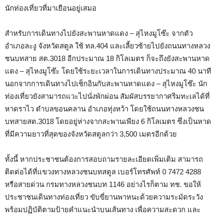
นักท่องเที่ยวที่มาเยือนอยู่เสมอ
สำหรับการเดินทางไปยังสะพานหาดแดง – สุไหงมูโซ๊ะ จากตัว
อำเภอละงู จังหวัดสตูล ใช้ ทล.404 และเลี้ยวซ้ายไปยังถนนทางหลวง
ชนบทสาย สต.3018 อีกประมาณ 18 กิโลเมตร ก็จะถึงยังสะพานหาด
แดง – สุไหงมูโซ๊ะ โดยใช้ระยะเวลาในการเดินทางประมาณ 40 นาที
นอกจากการเดินทางไปเช็กอินกับสะพานหาดแดง – สุไหงมูโซ๊ะ นัก
ท่องเที่ยวยังสามารถแวะไปนั่งพักผ่อน สัมผัสบรรยากาศริมทะเลได้ที่
หาดราไว ตำบลขอนคลาน อำเภอทุ่งหว้า โดยใช้ถนนทางหลวงชน
บทสายสต.3018 โดยอยู่ห่างจากสะพานเพียง 6 กิโลเมตร ซึ่งเป็นหาด
ที่มีความยาวที่สุดของจังหวัดสตูลกว่า 3,500 เมตรอีกด้วย
ทั้งนี้ หากประชาชนต้องการสอบถามรายละเอียดเพิ่มเติม สามารถ
ติดต่อได้ที่แขวงทางหลวงชนบทสตูล เบอร์โทรศัพท์ 0 7472 4288
หรือสายด่วน กรมทางหลวงชนบท 1146 อย่างไรก็ตาม ทช. ขอให้
ประชาชนเดินทางท่องเที่ยว ขับขี่ยานพาหนะด้วยความระมัดระวัง
พร้อมปฏิบัติตามป้ายคำแนะนำบนเส้นทาง เพื่อความสะดวก และ