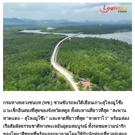
กรมทางหลวงชนบท (ทช.) ชวนขับรถลงใต้เยือนเกาะสุไหงมูโซ๊ะ
แวะเช็กอินสองที่สุดของจังหวัดสตูล ทั้งสะพานที่ยาวที่สุด “สะพาน
หาดแดง – สุไหงมูโซ๊ะ” และหาดที่ยาวที่สุด “หาดราไว” พร้อมล่อง
เรือสัมผัสธรรมชาติทางทะเลอันอุดมสมบูรณ์ ทั้งรอชมความน่ารัก
ของโลมาสีชมพูที่พร้อมออกมาอวดโฉมให้กับนักท่องเที่ยวอยู่เสมอ