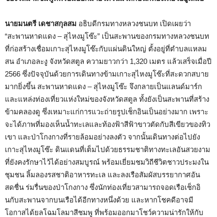
นายมนตรี เดชาสกุลสม
อธิบดีกรมทางหลวงชนบท เปิดเผยว่า
“สะพานหาดแดง – สุไหงมูโซ๊ะ” เป็นสะพานของกรมทางหลวงชนบท
ที่ก่อสร้างเชื่อมเกาะสุไหงมูโซ๊ะกับแผ่นดินใหญ่ ตั้งอยู่ที่ตำบลแหลม
สน อำเภอละงู จังหวัดสตูล ความยาวกว่า 1,320 เมตร แล้วเสร็จเมื่อปี
2566 ซึ่งปัจจุบันด้วยการเดินทางข้ามเกาะสุไหงมูโซ๊ะที่สะดวกสบาย
มากยิ่งขึ้น สะพานหาดแดง – สุไหงมูโซ๊ะ จึงกลายเป็นแลนด์มาร์ก
และแหล่งท่องเที่ยวแห่งใหม่ของจังหวัดสตูล ทั้งยังเป็นสะพานที่สร้าง
ข้ามคลองดู ซึ่งเหมาะแก่การแวะถ่ายรูปเช็กอินเป็นอย่างมาก เพราะ
จะได้ภาพที่มองเห็นน้ำทะเลและท้องฟ้าสีฟ้าขาวตัดกับสีเขียวของทิว
เขา และป่าโกงกางที่รายล้อมอย่างลงตัว จากนั้นเดินทางต่อไปยัง
เกาะสุไหงมูโซ๊ะ ดินแดนที่เต็มไปด้วยธรรมชาติทางทะเลอันสวยงาม
ที่ยังคงรักษาไว้ได้อย่างสมบูรณ์ พร้อมเยี่ยมชมวิถีชีวิตชาวประมงใน
ชุมชน ลิ้มลองรสชาติอาหารทะเล และลงเรือสัมผัสบรรยากาศอัน
สดชื่น ร่มรื่นของป่าโกงกาง ซึ่งนักท่องเที่ยวสามารถจอดเรือเช็กอิ
นกับสะพานจากบนเรือได้อีกทางหนึ่งด้วย และหากโชคดีอาจมี
โอกาสได้ยลโฉมโลมาสีชมพู ที่พร้อมออกมาโชว์ความน่ารักให้กับ