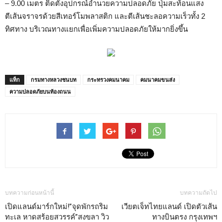
– 9.00 เมตร ติดตั้งอุปกรณ์อำนวยความปลอดภัย ปุ่มสะท้อนแสง
ตีเส้นจราจรด้วยสีเทอร์โมพลาสติก และตีเส้นชะลอความเร็วทั้ง 2
ทิศทาง บริเวณทางแยกเพื่อเพิ่มความปลอดภัยให้มากยิ่งขึ้น
แท็ก
กรมทางหลวงชนบท
กระทรวงคมนาคม
คมนาคมขนส่ง
ความปลอดภัยบนท้องถนน
บทความก่อนหน้านี้
บทความถัดไป
เปิดแลนด์มาร์กใหม่!”จุดพักรถริม
เวียตเจ็ทไทยแลนด์ เปิดตัวเส้น
ทะเล หาดสร้อยสวรรค์”สงขลา วิว
ทางบินตรง กรุงเทพฯ