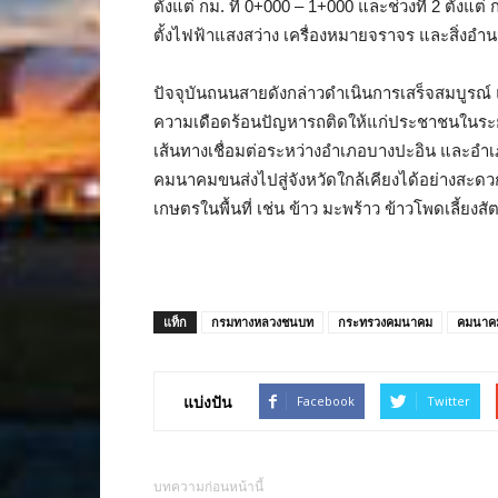
ตั้งแต่ กม. ที่ 0+000 – 1+000 และช่วงที่ 2 ตั้งแ
ตั้งไฟฟ้าแสงสว่าง เครื่องหมายจราจร และสิ่ง
ปัจจุบันถนนสายดังกล่าวดำเนินการเสร็จสมบูรณ์ 
ความเดือดร้อนปัญหารถติดให้แก่ประชาชนในร
เส้นทางเชื่อมต่อระหว่างอำเภอบางปะอิน และอำเภ
คมนาคมขนส่งไปสู่จังหวัดใกล้เคียงได้อย่างสะด
เกษตรในพื้นที่ เช่น ข้าว มะพร้าว ข้าวโพดเลี้ยงสั
แท็ก
กรมทางหลวงชนบท
กระทรวงคมนาคม
คมนาค
แบ่งปัน
Facebook
Twitter
บทความก่อนหน้านี้