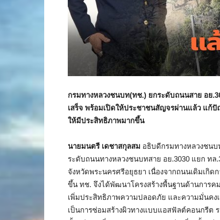
กรมทางหลวงชนบท(ทช.) ยกระดับถนนสาย อย.
3
เสร็จ พร้อมเปิดให้ประชาชนสัญจรผ่านแล้ว แก้
ให้มีประสิทธิภาพมากขึ้น
นายมนตรี เดชาสกุลสม
อธิบดีกรมทางหลวงชนบท
ระดับถนนทางหลวงชนบทสาย อย.3030 แยก ทล.34
จังหวัดพระนครศรีอยุธยา เนื่องจากถนนเดิมเกิดก
ขึ้น ทช. จึงได้พัฒนาโครงสร้างพื้นฐานด้านกา
เพิ่มประสิทธิภาพความปลอดภัย และความมั่นคงแข
เป็นการซ่อมสร้างผิวทางแบบแอสฟัลต์คอนกรีต รวมร