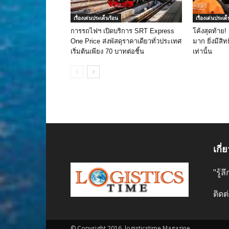
เรื่องเด่นประเด็นร้อน
เรื่องเด่นประเด
การรถไฟฯ เปิดบริการ SRT Express
โค้งสุดท้าย!
One Price ส่งพัสดุราคาเดียวทั่วประเทศ
มาก ยิ่งมีสิทธ
เริ่มต้นเพียง 70 บาทต่อชิ้น
เท่านั้น
เกี่
"รู้
ติดต
© Copyright 2016, logisticstime Magazine