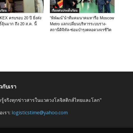
็นร้อน
เรื่องเด่นประเด็นร้อน
 KEX ครบรอบ 20 ปี ยิ่งส่ง
“พิพัฒน์”นำทีมคมนาคมหารือ Moscow
ิ์ลุ้นมาก ถึง 20 ส.ค. นี้
Metro แลกเปลี่ยนบริหารระบบราง-
สถานีดิจิทัล-ซ่อมบำรุงตลอดวงจรชีวิต
ยวกับเรา
ลึกรู้จริงทุกข่าวสารในแวดวงโลจิสติกส์ไทยและโลก"
่อเรา:
logisticstime@yahoo.com