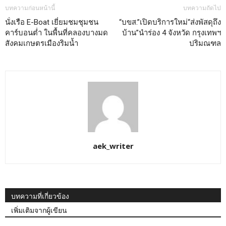
บทความก่อนหน้านี้
บทความถัดไป
นั่งเรือ E-Boat เยี่ยมชมชุมชน
“บขส.”เปิดบริการใหม่“ส่งพัสดุถึง
คาร์บอนต่ำ ในพื้นที่คลองบางมด
บ้าน”นำร่อง 4 จังหวัด กรุงเทพฯ
สังคมเกษตรเมืองริมน้ำ
ปริมณฑล
aek_writer
บทความที่เกี่ยวข้อง
เพิ่มเติมจากผู้เขียน