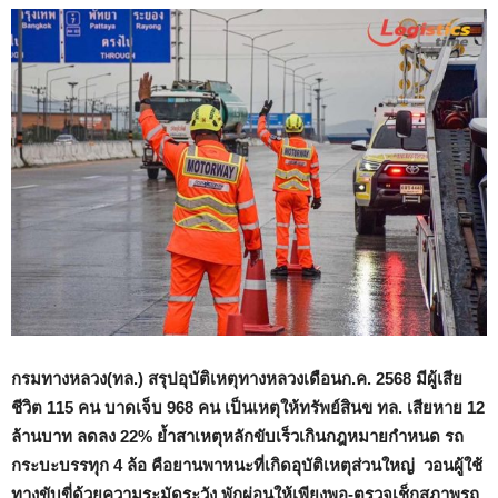
กรมทางหลวง(ทล.) สรุปอุบัติเหตุทางหลวงเดือนก.ค. 2568 มี
ผู้เสีย
ชีวิต 115 คน บาดเจ็บ 968 คน เป็นเหตุให้ทรัพย์สินข ทล. เสียหาย 12
ล้านบาท
ลดลง 22% ย้ำสาเหตุหลักขับเร็วเกินกฎหมายกำหนด
รถ
กระบะบรรทุก 4 ล้อ คือยานพาหนะที่เกิดอุบัติเหตุส่วนใหญ่ วอนผู้ใช้
ทางขับขี่ด้วยความระมัดระวัง พักผ่อนให้เพียงพอ-ตรวจเช็กสภาพรถ