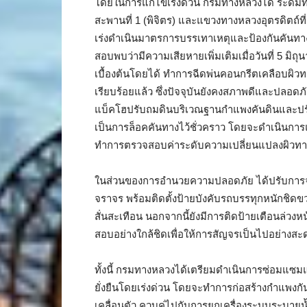
โดยในการแก้ไขเร่งด่วน กรมทางหลวงได้ ระดมที
สะพานที่ 1 (พิจิตร) และแขวงทางหลวงอุตรดิตถ์ที่ 1
เร่งดำเนินมาตรการบรรเทาเหตุและป้องกันคันทาง
สอบพบว่ามีความเสียหายเพิ่มเติมเมื่อวันที่ 5 
เบื้องต้นโดยได้ ทำการฉีดพ่นคอนกรีตเคลือบผิวทา
เรียบร้อยแล้ว ซึ่งปัจจุบันยังคงสภาพดีและปลอดภัย
แบ็คโฮปรับถมดินบริเวณฐานกำแพงคันดินและปรับแนว
เป็นการล็อคคันทางไว้ชั่วคราว โดยจะดำเนินการแ
ทำการตรวจสอบค่าระดับความเปลี่ยนแปลงผิวทางจร
ในส่วนของการอำนวยความปลอดภัย ได้ปรับการจราจ
จราจร พร้อมติดตั้งป้ายบังคับรถบรรทุกหนักชิดขว
สั่นสะเทือน นอกจากนี้ยังมีการติดป้ายเตือนล่ว
สอบอย่างใกล้ชิดเพื่อให้การสัญจรเป็นไปอย่าง
ทั้งนี้ กรมทางหลวงได้เตรียมดำเนินการซ่อมแซม
ยั่งยืนโดยเร่งด่วน โดยจะทำการก่อสร้างกำแพงกัน
เคลื่อนตัว ควบคู่ไปกับการยกเครื่องระบบระบายน้