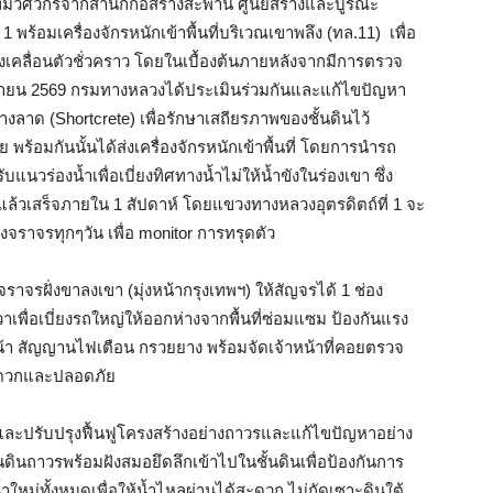
มวิศวกรจากสำนักก่อสร้างสะพาน ศูนย์สร้างและบูรณะ
 พร้อมเครื่องจักรหนักเข้าพื้นที่บริเวณเขาพลึง (ทล.11) เพื่อ
เคลื่อนตัวชั่วคราว โดยในเบื้องต้นภายหลังจากมีการตรวจ
มิถุนายน 2569 กรมทางหลวงได้ประเมินร่วมกันและแก้ไขปัญหา
งลาด (Shortcrete) เพื่อรักษาเสถียรภาพของชั้นดินไว้
 พร้อมกันนั้นได้ส่งเครื่องจักรหนักเข้าพื้นที่ โดยการนำรถ
ร่องน้ำเพื่อเบี่ยงทิศทางน้ำไม่ให้น้ำขังในร่องเขา ซึ่ง
ล้วเสร็จภายใน 1 สัปดาห์ โดยแขวงทางหลวงอุตรดิตถ์ที่ 1 จะ
าจรทุกๆวัน เพื่อ monitor การทรุดตัว
รฝั่งขาลงเขา (มุ่งหน้ากรุงเทพฯ) ให้สัญจรได้ 1 ช่อง
าเพื่อเบี่ยงรถใหญ่ให้ออกห่างจากพื้นที่ซ่อมแซม ป้องกันแรง
งหน้า สัญญานไฟเตือน กรวยยาง พร้อมจัดเจ้าหน้าที่คอยตรวจ
สะดวกและปลอดภัย
และปรับปรุงฟื้นฟูโครงสร้างอย่างถาวรและแก้ไขปัญหาอย่าง
ดินถาวรพร้อมฝังสมอยึดลึกเข้าไปในชั้นดินเพื่อป้องกันการ
ำใหม่ทั้งหมดเพื่อให้น้ำไหลผ่านได้สะดวก ไม่กัดเซาะดินใต้