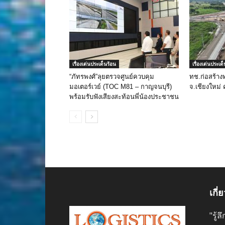
เรื่องเด่นประเด็นร้อน
เรื่องเด่นประเด
“ภัทรพงศ์”ลุยตรวจศูนย์ควบคุม
ทช.ก่อสร้าง
มอเตอร์เวย์ (TOC M81 – กาญจนบุรี)​
จ.เชียงใหม่ 
พร้อมรับฟังเสียงสะท้อนพี่น้องประชาชน
เกี่
"รู้