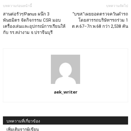
บทความก่อนหน้านี้
บทความถัดไป
สานต่อรัวๆ!Panus ผนึก 3
“บขส.”เผยยอดตรวจควันดำรถ
พันธมิตร จัดกิจกรรม CSR มอบ
โดยสารรถบริษัทฯรถร่วม 1
เครื่องเล่นและอุปกรณ์การเรียนให้
ต.ค.67–7ก.พ.68 กว่า 2,538 คัน
กับ รร.สง่างาม จ.ปราจีนบุรี
aek_writer
บทความที่เกี่ยวข้อง
เพิ่มเติมจากผู้เขียน