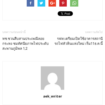
บทความก่อนหน้านี้
บทความถัดไป
ทช.ชวนสืบสานประเพณีลอย
รฟท.เตรียมเปิดใช้อาคารสถานี
กระทง ชมทัศนียภาพไฟประดับ
รถไฟหัวหินแห่งใหม่ เริ่ม11ธ.ค.นี้
สะพานภูมิพล 1,2
aek_writer