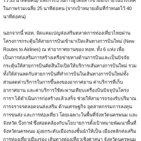
ไว้ 35 นาทีต่อคน) และกระบวนการผู้โดยสารขาออกภายในประเทศ
ในภาพรวมเฉลี่ย 25 นาทีต่อคน (จากเป้าหมายเดิมที่กําหนดไว้ 40
นาทีต่อคน)
นอกจากนี้ ทอท. จัดแคมเปญส่งเสริมตลาดการท่องเที่ยวไทยผ่าน
โครงการกระตุ้นให้สายการบินเข้ามาเปิดเส้นทางการบินใหม่ (New
Routes to Airlines) ณ ท่าอากาศยานของ ทอท. ทั้ง 6 แห่ง เพื่อ
เป็นการส่งเสริมการสร้างเครือข่ายทางด้านการบินและเป็นปัจจัย
กระตุ้นให้สายการบินตัดสินใจเปิดให้บริการเส้นทางการบินใหม่ รวม
ทั้งให้ส่วนลดกับสายการบินที่ทําการบินในเส้นทางการบินใหม่ทั้ง
ส่วนลดค่าบริการในการขึ้นลงของอากาศยาน ค่าบริการที่เก็บ
อากาศยาน และค่าบริการใช้สะพานเทียบเครื่องบินปัจจุบันโครง
การฯ ได้ดำเนินการก่อสร้างแล้วเสร็จ ช่วยให้สามารถรองรับปริมาณ
การจราจรตลอดจนส่งเสริม ด้านเศรษฐกิจ อุตสาหกรรมการลงทุน
การขนส่ง และการท่องเที่ยว โดยเฉพาะในพื้นที่จังหวัดนครพนม และ
จังหวัด บึงกาฬ ซึ่งสอดคล้องกับนโยบายการตั้งเป้าหมายพัฒนาพื้นที่
จังหวัดนครพนม มุ่งยกระดับเมืองรองชั้นนำให้เป็น เมืองหลักส่งเสริม
การท่องเที่ยวเมืองรอง เส้นทางท่องเที่ยวเชิงศาสนา จังหวัดนครพนม