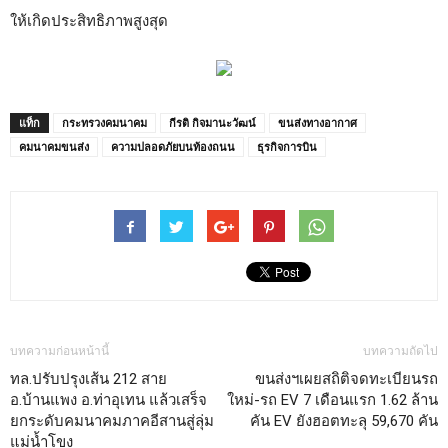
ให้เกิดประสิทธิภาพสูงสุด
แท็ก
กระทรวงคมนาคม
กีรติ กิจมานะวัฒน์
ขนส่งทางอากาศ
คมนาคมขนส่ง
ความปลอดภัยบนท้องถนน
ธุรกิจการบิน
บทความก่อนหน้านี้
บทความถัดไป
ทล.ปรับปรุงเส้น 212 สาย
ขนส่งฯเผยสถิติจดทะเบียนรถ
อ.บ้านแพง อ.ท่าอุเทน แล้วเสร็จ
ใหม่-รถ EV 7 เดือนแรก 1.62 ล้าน
ยกระดับคมนาคมภาคอีสานสู่ลุ่ม
คัน EV ยังฮอตทะลุ 59,670 คัน
แม่น้ำโขง