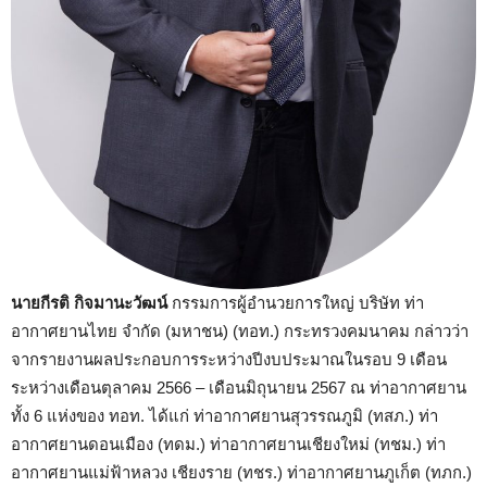
นายกีรติ กิจมานะวัฒน์
กรรมการผู้อำนวยการใหญ่ บริษัท ท่า
อากาศยานไทย จํากัด (มหาชน) (ทอท.) กระทรวงคมนาคม กล่าวว่า
จากรายงานผลประกอบการระหว่างปีงบประมาณในรอบ 9 เดือน
ระหว่างเดือนตุลาคม 2566 – เดือนมิถุนายน 2567 ณ ท่าอากาศยาน
ทั้ง 6 แห่งของ ทอท. ได้แก่ ท่าอากาศยานสุวรรณภูมิ (ทสภ.) ท่า
อากาศยานดอนเมือง (ทดม.) ท่าอากาศยานเชียงใหม่ (ทชม.) ท่า
อากาศยานแม่ฟ้าหลวง เชียงราย (ทชร.) ท่าอากาศยานภูเก็ต (ทภก.)