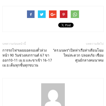
บทความก่อนหน้านี้
บทความถัดไป
การรถไฟฯเผยยอดจองตั๋วล่วง
“ดร.มนพร”เปิดท่าเรือท่าเตียนโฉม
หน้า 90 วันช่วงสงกรานต์ 67 ขา
ใหม่สะดวก ปลอดภัย เชื่อม
ออก10-11 เม.ย.และขาเข้า 16-17
ศูนย์กลางคมนาคม
เม.ย.เต็มทุกชั้นทุกขบวน