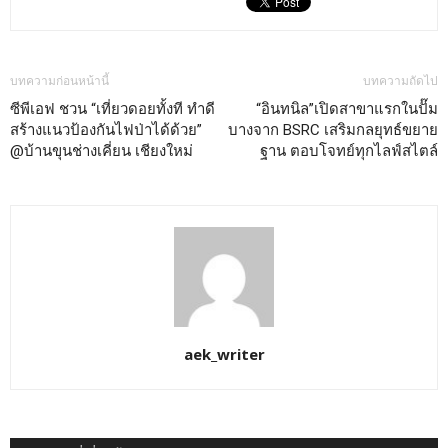
บทความก่อนหน้านี้
บทความถัดไป
ซีพีเอฟ ชวน “เที่ยวดอยทั้งที ทำดี
“อินทนิล”เปิดสาขาแรกในปั๊ม
สร้างแนวป้องกันไฟป่าได้ด้วย”
บางจาก BSRC เสริมกลยุทธ์ขยาย
@บ้านขุนช่างเคี่ยน เชียงใหม่
ฐาน ตอบโจทย์ทุกไลฟ์สไตล์
aek_writer