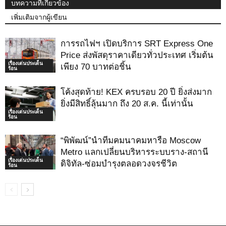
บทความที่เกี่ยวข้อง
เพิ่มเติมจากผู้เขียน
การรถไฟฯ เปิดบริการ SRT Express One
Price ส่งพัสดุราคาเดียวทั่วประเทศ เริ่มต้น
เรื่องเด่นประเด็น
เพียง 70 บาทต่อชิ้น
ร้อน
โค้งสุดท้าย! KEX ครบรอบ 20 ปี ยิ่งส่งมาก
ยิ่งมีสิทธิ์ลุ้นมาก ถึง 20 ส.ค. นี้เท่านั้น
เรื่องเด่นประเด็น
ร้อน
“พิพัฒน์”นำทีมคมนาคมหารือ Moscow
Metro แลกเปลี่ยนบริหารระบบราง-สถานี
เรื่องเด่นประเด็น
ดิจิทัล-ซ่อมบำรุงตลอดวงจรชีวิต
ร้อน