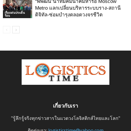
“พิพัฒน์”นำทีมคมนาคมหารือ Moscow
Metro แลกเปลี่ยนบริหารระบบราง-สถานี
เรื่องเด่นประเด็น
ดิจิทัล-ซ่อมบำรุงตลอดวงจรชีวิต
ร้อน
เกี่ยวกับเรา
"รู้ลึกรู้จริงทุกข่าวสารในแวดวงโลจิสติกส์ไทยและโลก"
ติดต่อเรา:
logisticstime@yahoo.com