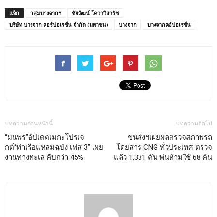
แท็ก
กลุ่มบางจากฯ
ชัยวัฒน์ โควาวิสารัช
บริษัท บางจาก คอร์ปอเรชั่น จำกัด (มหาชน)
บางจาก
บางจากคอ์ปอเรชั่น
บทความก่อนหน้านี้
บทความถัดไป
“มนพร”อัปเดตเมกะโปรเจ
ขนส่งฯเผยผลตรวจสภาพรถ
กต์“ท่าเรือแหลมฉบัง เฟส 3” เผย
โดยสาร CNG ทั่วประเทศ ตรวจ
งานทางทะเล คืบกว่า 45%
แล้ว 1,331 คัน พ่นห้ามใช้ 68 คัน