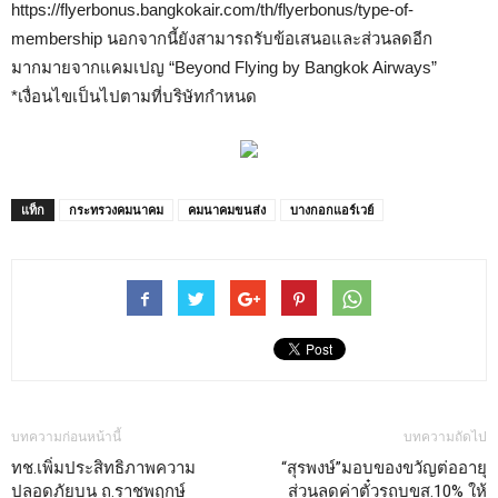
https://flyerbonus.bangkokair.com/th/flyerbonus/type-of-
membership นอกจากนี้ยังสามารถรับข้อเสนอและส่วนลดอีก
มากมายจากแคมเปญ “Beyond Flying by Bangkok Airways”
*เงื่อนไขเป็นไปตามที่บริษัทกำหนด
แท็ก
กระทรวงคมนาคม
คมนาคมขนส่ง
บางกอกแอร์เวย์
บทความก่อนหน้านี้
บทความถัดไป
ทช.เพิ่มประสิทธิภาพความ
“สุรพงษ์”มอบของขวัญต่ออายุ
ปลอดภัยบน ถ.ราชพฤกษ์
ส่วนลดค่าตั๋วรถบขส.10% ให้