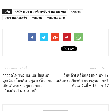
แท็ก
บริษัท บางจาก คอร์ปอเรชั่น จำกัด (มหาชน)
บางจาก
บางจากคอ์ปอเรชั่น
พลังงาน
พลังงานสะอาด
บทความก่อนหน้านี้
บทความถัดไป
การรถไฟฯซ้อมแผนเผชิญเหตุ
เริ่มแล้ว! คลินิกลอยฟ้า ปีที่ 19
ฉุกเฉินอุโมงค์ทางคู่ผาเสด็จก่อน
เฉลิมพระเกียรติฯ ตรวจสุขภาพฟรี
เปิดเดินรถทางคู่มาบกะเบา-
ตั้งแต่วันนี้ – 12 ก.ค. 67
อุโมงค์รถไฟ-มวกเหล็ก