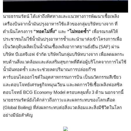
นายธรรมรัตน์ ได้เล่าถึงทิศทางและแนวทางการพัฒนาเชื้อเพลิง
เครื่องบินจากน้ำมันปรุงอาหารใช้แล้วของกลุ่มบริษัทบางจาก ที่
ดำเนินโครงการ
“ทอดไม่ทิ้ง”
และ
“ไม่ทอดซ้ำ”
เพื่อรณรงค์ให้
ประชาชนไม่ใช้น้ำมันปรุงอาหารซ้ำและนำมาส่งเข้าโครงการเพื่อ
เป็นวัตถุดิบผลิตเป็นน้ำมันเชื้อเพลิงอากาศยานยั่งยืน (SAF) ผ่าน
บริษัท บีเอสจีเอฟ จำกัด บริษัทในกลุ่มบริษัทบางจาก เพื่อลดผลกระ
ทบด้านสิ่งแวดล้อมและส่งเสริมสุขภาพที่ดีต่อผู้บริโภคจากการไม่ใช้
น้ำมันทอดซ้ำ และจะช่วยลดปริมาณการปล่อยก๊าซ
คาร์บอนไดออกไซด์ในอุตสาหกรรมการบิน เป็นนวัตกรรมสีเขียว
และตอบโจทย์เศรษฐกิจหมุนเวียน และลดการใช้เชื้อเพลิงฟอสซิล
ตอบโจทย์ BCG Economy Model ครอบคลุมทั้ง 3 ด้าน นอกจากนี้
นายธรรมรัตน์ยังได้กล่าวถึงภาวะและผลกระทบของโลกเดือด
(Global Boiling) ที่ส่งผลกระทบต่อสิ่งแวดล้อมและสิ่งมีชีวิตในโลก
อย่างมีนัยสำคัญ