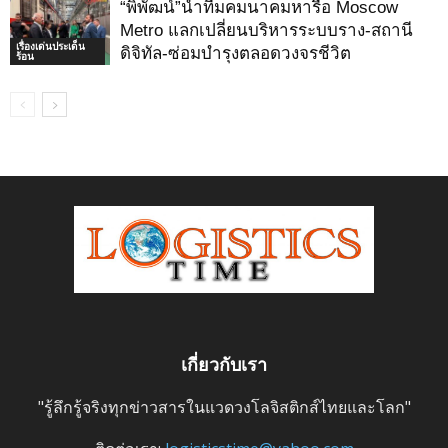
“พิพัฒน์”นำทีมคมนาคมหารือ Moscow
Metro แลกเปลี่ยนบริหารระบบราง-สถานี
เรื่องเด่นประเด็น
ดิจิทัล-ซ่อมบำรุงตลอดวงจรชีวิต
ร้อน
เกี่ยวกับเรา
"รู้ลึกรู้จริงทุกข่าวสารในแวดวงโลจิสติกส์ไทยและโลก"