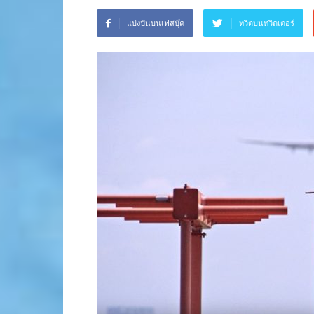
แบ่งปันบนเฟสบุ๊ค
ทวีตบนทวิตเตอร์