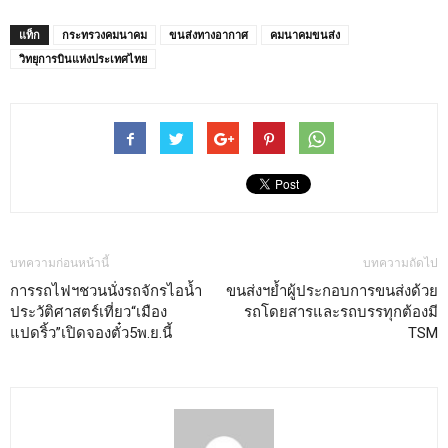
แท็ก
กระทรวงคมนาคม
ขนส่งทางอากาศ
คมนาคมขนส่ง
วิทยุการบินแห่งประเทศไทย
บทความก่อนหน้านี้
บทความถัดไป
การรถไฟฯชวนนั่งรถจักรไอน้ำ
ขนส่งฯย้ำผู้ประกอบการขนส่งด้วย
ประวัติศาสตร์เที่ยว“เมือง
รถโดยสารและรถบรรทุกต้องมี
แปดริ้ว”เปิดจองตั๋ว5พ.ย.นี้
TSM