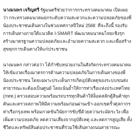
นางมนพร เจริญศรี
รัฐมนตรีช่วยว่าการกระทรวงคมนาคม เปิดเผย
ว่า กระทรวงคมนาคมยกระดับความสะดวกและความปลอดภัยของพี่
น้องประชาชนเดินทางในช่วงเทศกาลปีใหม่ 2568 ที่จะถึงนี้ รองรับ
การเดินทางภายใต้แนวคิด I-SMART พัฒนาคมนาคมไทยเชิงรุก​
สร้างมาตรฐาน​ความปลอดภัยและอำนวยความสะดวก​ และเพื่อสร้าง
สุขทุกการเดินทางให้แก่ประชาชน
นางมนพร กล่าวต่อว่า ได้กำชับหน่วยงานในสังกัดกระทรวงคมนาคม
ให้เข้มงวดเรื่องมาตรการด้านความปลอดภัยในการเดินทางของพี่
น้องประชาชน โดยเฉพาะประเด็นการเกิดอุบัติเหตุของระบบขนส่ง
สาธารณะจะต้องเป็นศูนย์ โดยเน้นย้ำให้การท่าเรือแห่งประเทศไทย
(กทท.) ตรวจสอบความพร้อมรถบรรทุกสินค้าให้ล็อคสลักตู้สินค้าทุก
คันและตรวจสภาพให้มีความพร้อมก่อนผ่านเข้า-ออกเขตรั้วศุลกากร
ท่าเรือกรุงเทพ พร้อมกวดขันวินัยการขับขี่ด้วยความระมัดระวัง เพื่อ
เพิ่มความปลอดภัย ลดความเสี่ยงจากอุบัติเหตุ และลดการสูญเสีย ทั้ง
ชีวิตและทรัพย์สินต่อประชาชนที่ร่วมใช้เส้นทางถนนสาธารณะ