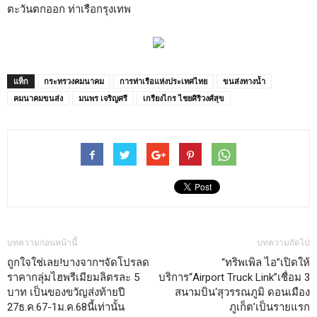
ตะวันตกออก ท่าเรือกรุงเทพ
แท็ก
กระทรวงคมนาคม
การท่าเรือแห่งประเทศไทย
ขนส่งทางน้ำ
คมนาคมขนส่ง
มนพร เจริญศรี
เกรียงไกร ไชยศิริวงศ์สุข
บทความก่อนหน้านี้
บทความถัดไป
ถูกใจใช่เลย!บางจากฯจัดโปรลด
“ทริพเพิล ไอ”เปิดให้
ราคากลุ่มไฮพรีเมียมลิตรละ 5
บริการ“Airport Truck Link”เชื่อม 3
บาท เป็นของขวัญส่งท้ายปี
สนามบิน‘สุวรรณภูมิ ดอนเมือง
27ธ.ค.67-1ม.ค.68นี้เท่านั้น
ภูเก็ต’เป็นรายแรก