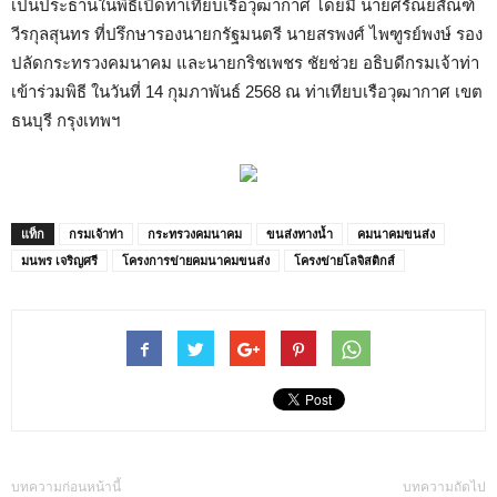
เป็นประธานในพิธีเปิดท่าเทียบเรือวุฒากาศ โดยมี นายศรัณยสัณฑ์
วีรกุลสุนทร ที่ปรึกษารองนายกรัฐมนตรี นายสรพงศ์ ไพฑูรย์พงษ์ รอง
ปลัดกระทรวงคมนาคม และนายกริชเพชร ชัยช่วย อธิบดีกรมเจ้าท่า
เข้าร่วมพิธี ในวันที่ 14 กุมภาพันธ์ 2568 ณ ท่าเทียบเรือวุฒากาศ เขต
ธนบุรี กรุงเทพฯ
แท็ก
กรมเจ้าท่า
กระทรวงคมนาคม
ขนส่งทางน้ำ
คมนาคมขนส่ง
มนพร เจริญศรี
โครงการข่ายคมนาคมขนส่ง
โครงข่ายโลจิสติกส์
บทความก่อนหน้านี้
บทความถัดไป