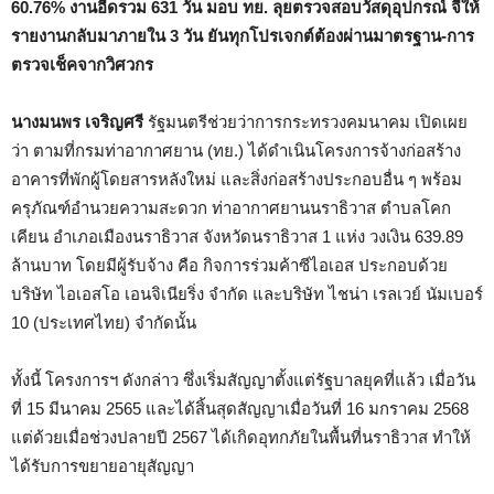
60.76%
งานอืดรวม
631
วัน มอบ ทย. ลุยตรวจสอบวัสดุอุปกรณ์ จี้ให้
รายงานกลับมาภายใน
3
วัน ยันทุกโปรเจกต์ต้องผ่านมาตรฐาน-การ
ตรวจเช็คจากวิศวกร
นางมนพร เจริญศรี
รัฐมนตรีช่วยว่าการกระทรวงคมนาคม เปิดเผย
ว่า ตามที่กรมท่าอากาศยาน (ทย.) ได้ดำเนินโครงการจ้างก่อสร้าง
อาคารที่พักผู้โดยสารหลังใหม่ และสิ่งก่อสร้างประกอบอื่น ๆ พร้อม
ครุภัณฑ์อำนวยความสะดวก ท่าอากาศยานนราธิวาส ตำบลโคก
เคียน อำเภอเมืองนราธิวาส จังหวัดนราธิวาส 1 แห่ง วงเงิน 639.89
ล้านบาท โดยมีผู้รับจ้าง คือ กิจการร่วมค้าซีไอเอส ประกอบด้วย
บริษัท ไอเอสโอ เอนจิเนียริ่ง จำกัด และบริษัท ไชน่า เรลเวย์ นัมเบอร์
10 (ประเทศไทย) จำกัดนั้น
ทั้งนี้ โครงการฯ ดังกล่าว ซึ่งเริ่มสัญญาตั้งแต่รัฐบาลยุคที่แล้ว เมื่อวัน
ที่ 15 มีนาคม 2565 และได้สิ้นสุดสัญญาเมื่อวันที่ 16 มกราคม 2568
แต่ด้วยเมื่อช่วงปลายปี 2567 ได้เกิดอุทกภัยในพื้นที่นราธิวาส ทำให้
ได้รับการขยายอายุสัญญา