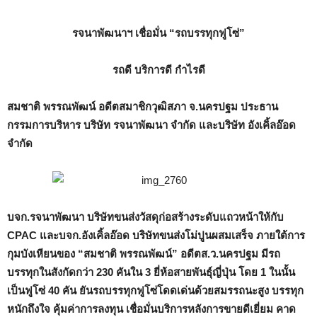
รจนาพัฒนาฯ เชื่อมั่น
“รถบรรทุกฟูโซ่”
รถดี บริการดี กำไรดี
สมชาติ พรรณพัฒน์ อดีตสมาชิกวุฒิสภา จ.นครปฐม ประธาน
กรรมการบริหาร บริษัท รจนาพัฒนา จำกัด และบริษัท อังเคิ้ลอ๊อด
จำกัด
บจก.รจนาพัฒนา บริษัทขนส่งวัสดุก่อสร้างระดับแถวหน้าให้กับ
CPAC และบจก.อังเคิ้ลอ๊อด บริษัทขนส่งโม่ปูนผสมเสร็จ ภายใต้การ
กุมบังเหียนของ “สมชาติ พรรณพัฒน์” อดีตส.ว.นครปฐม มีรถ
บรรทุกในสังกัดกว่า 230 คันใน 3 ยี่ห้อสายพันธุ์ญี่ปุ่น โดย 1 ในนั้น
เป็นฟูโซ่ 40 คัน ยันรถบรรทุกฟูโซ่โดดเด่นด้วยสมรรถนะสูง บรรทุก
หนักถึงใจ คุ้มค่าการลงทุน เชื่อมั่นบริการหลังการขายดีเยี่ยม คาด