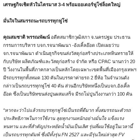
เศรษฐกิจเชิดหัวในไตรมาส 3-4 พร้อมออเดอร์ฟูโซ่ล็อตใหญ่
มั่นใจในสมรรถนะรถบรรทุกฟูโซ่
คุณสมชาติ พรรณพัฒน์
อดีตสมาชิกวุฒิสภา จ.นครปฐม ประธาน
กรรมการบริหาร บจก.รจนาพัฒนา -อังเคิ้ลอ๊อด เปิดเผยว่าบ
จก.รจนาพัฒนา ดำเนินธุรกิจขนส่งวัสดุก่อสร้างประเภทหินทรายให้
กับบริษัท ผลิตภัณฑ์และวัสดุก่อสร้าง จำกัด หรือ CPAC นานกว่า 20
ปี วิ่งงานในพื้นที่ภาคกลางเป็นหลักโดยเฉพาะเขตพื้นที่เมืองกรุงเทพฯ
มีรถบรรทุกทั้งหมด 130 คันในบรรดาค่ายรถ 2 ยี่ห้อ ในจำนวนดัง
กล่าวเป็นรถบรรทุกฟูโซ่ 40 คัน ส่วนอีกบริษัทหนึ่งเป็นบจก.อังเคิ้ล
อ๊อด ซึ่งเป็นบริษัทขนส่งปูนผสมเสร็จ มีรถโม่ปูนวิ่งงานกว่า 100 คัน
“หากจะว่าไปแล้วรถบรรทุกฟูโซ่เป็นรถที่ดีมาก ทั้งสมรรถนะตัวรถ
ประสิทธิภาพในการใช้งาน ลุยทุกงานหนักอย่างมั่นใจ แข็งแรง
ทนทาน และที่สำคัญประหยัดน้ำมันเป็นเลิศ รุ่นที่ผมใช้อยู่ในเวลานี้
เป็นรถบรรทุกดัมพ์ ซึ่งมีทั้งรุ่น
FN 2527 และมีรุ่นใหม่ล่าสุด FV