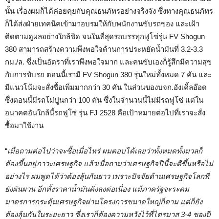
นั้น เรื่องผมก็ได้ค่อยคุยกับคุณธนภัทรอย่างจริงจัง ซึ่งทางคุณธนภัทร
ก็ได้ส่งฝ่ายเทคนิคเข้ามาอบรมให้กับพนักงานขับรถของ และเฝ้า
ติดตามดูผลอย่างใกล้ชิด จนในที่สุดรถบรรทุกฟูโซ่รุ่น FV Shogun
380 สามารถสร้างความพึงพอใจด้านการประหยัดน้ำมันที่ 3.2-3.3
กม./ล. ซึ่งเป็นอัตราที่เราพึงพอใจมาก และคนขับเองก็รู้สึกมีความสุข
กับการขับรถ ตอนนี้เรามี FV Shogun 380 รุ่นใหม่ทั้งหมด 7 คัน และ
มีแนวโน้มจะสั่งซื้อเพิ่มมากกว่า 30 คัน ในส่วนของบจก.อังเคิ้ลอ๊อด
ซึ่งตอนนี้มีรถโม่ปูนกว่า 100 คัน ซึ่งในจำนวนนี้ไม่มีรถฟูโซ่ แต่ใน
อนาคตอันใกล้นี้รถฟูโซ่ รุ่น FJ 2528 คือเป้าหมายต่อไปที่เราจะสั่ง
ซื้อมาใช้งาน
“
เมื่อถามต่อไปว่าจะซื้อเมื่อไหร่ ผมตอบได้เลยว่าทั้งหมดทั้งมวลก็
ต้องขึ้นอยู่ภาวะเศรษฐกิจ แล้วเมื่อถามว่าเศรษฐกิจปีนี้จะดีขึ้นหรือไม่
อย่างไร ผมพูดได้ว่าต้องลุ้นกันยาว เพราะปัจจัยด้านเศรษฐกิจโลกที่
ยังผันผวน อีกทั้งราคาน้ำมันดิ่งลงต่อเนื่อง แม้ภาครัฐจะระดม
มาตรการกระตุ้นเศรษฐกิจผ่านโครงการขนาดใหญ่ก็ตาม แต่ก็ยัง
ต้องลุ้นกันในระยะยาว ซึ่งเราก็ต้องความหวังไว้ที่ไตรมาส 3-4 ของปี