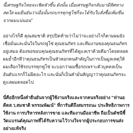
นี้เศรษฐกิจไทยจะเชิดหัวขึ้น ดังนั้น เมื่อเศรษฐกิจกลับมามีทิศทาง
สดใส ผมยืนยันว่าเมื่อนั้นรถบรรทุกฟูโซ่ก็จะได้รับใบสั่งซื้อเพิ่มขึ่น
จากผมแน่นอน”
อย่างไรก็ดี คุณสมชาติ สรุปปิดท้ายว่าไม่ว่าจะอย่างไรก็ตามผมยัง
เชื่อมั่นและมั่นใจในรถฟูโซ่ คุณธนภัทร และทีมงานของคุณธนภัทร
อยู่เสมอ ต้องขอขอบคุณคุณธนภัทรที่ได้ดูแลเราด้วยดีมาโดยตลอด
ผมย้ำอีกทีว่าคุณธนภัทรเป็นหัวหอกคนสำคัญในการเป็นมูลเหตุให้
ผมเลือกใช้รถบรรทุกฟูโซ่ จะบอกว่าผมซื้อรถเพราะตัวบุคคลเป็น
อันดับแรกก็ไม่ผิดอะไร และนั่นก็เป็นคำมั่นสัญญาว่าคุณธนภัทรจะ
ดูแลผมตลอดไป
นี่คืออีกหนึ่งคำยืนยันจากผู้ใช้งานจริงและจากคนจริงอย่าง
“ท่านอ
ดีตส.ว.สมชาติ พรรณพัฒน์” ที่การันตีถึงสมรรถนะ ประสิทธิภาพการ
ใช้งาน การบริหารหลังการขาย และทีมงานมืออาชีพ ถือเป็นดัชนีชี้
วัดแบรนด์คุณภาพที่ได้รับความไว้วางใจจากผู้ประกอบการขนส่ง
อย่างแท้จริง