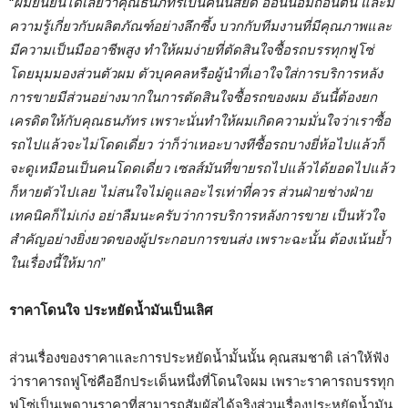
“
ผมยืนยันได้เลยว่าคุณธนภัทรเป็นคนนิสัยดี อ่อนน้อมถ่อนตน และมี
ความรู้เกี่ยวกับผลิตภัณฑ์อย่างลึกซึ้ง บวกกับทีมงานที่มีคุณภาพและ
มีความเป็นมืออาชีพสูง ทำให้ผมง่ายที่ตัดสินใจซื้อรถบรรทุกฟูโซ่
โดยมุมมองส่วนตัวผม ตัวบุคคลหรือผู้นำที่เอาใจใส่การบริการหลัง
การขายมีส่วนอย่างมากในการตัดสินใจซื้อรถของผม อันนี้ต้องยก
เครดิตให้กับคุณธนภัทร เพราะนั่นทำให้ผมเกิดความมั่นใจว่าเราซื้อ
รถไปแล้วจะไม่โดดเดี่ยว ว่าก็ว่าเหอะบางทีซื้อรถบางยี่ห้อไปแล้วก็
จะดูเหมือนเป็นคนโดดเดี่ยว เซลส์มันที่ขายรถไปแล้วได้ยอดไปแล้ว
ก็หายตัวไปเลย ไม่สนใจไม่ดูแลอะไรเท่าที่ควร ส่วนฝ่ายช่างฝ่าย
เทคนิคก็ไม่เก่ง อย่าลืมนะครับว่าการบริการหลังการขาย เป็นหัวใจ
สำคัญอย่างยิ่งยวดของผู้ประกอบการขนส่ง เพราะฉะนั้น ต้องเน้นย้ำ
ในเรื่องนี้ให้มาก”
ราคาโดนใจ ประหยัดน้ำมันเป็นเลิศ
ส่วนเรื่องของราคาและการประหยัดน้ำมั้นนั้น คุณสมชาติ เล่าให้ฟัง
ว่าราคารถฟูโซ่คืออีกประเด็นหนึ่งที่โดนใจผม เพราะราคารถบรรทุก
ฟูโซ่เป็นเพดานราคาที่สามารถสัมผัสได้จริงส่วนเรื่องประหยัดน้ำมัน