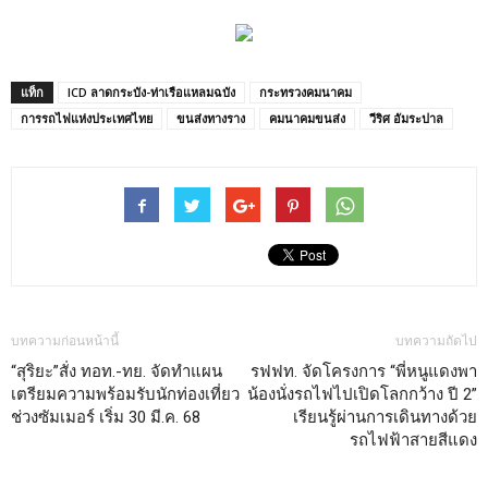
แท็ก
ICD ลาดกระบัง-ท่าเรือแหลมฉบัง
กระทรวงคมนาคม
การรถไฟแห่งประเทศไทย
ขนส่งทางราง
คมนาคมขนส่ง
วีริศ อัมระปาล
บทความก่อนหน้านี้
บทความถัดไป
“สุริยะ”สั่ง ทอท.-ทย. จัดทำแผน
รฟฟท. จัดโครงการ “พี่หนูแดงพา
เตรียมความพร้อมรับนักท่องเที่ยว
น้องนั่งรถไฟไปเปิดโลกกว้าง ปี 2”
ช่วงซัมเมอร์ เริ่ม 30 มี.ค. 68
เรียนรู้ผ่านการเดินทางด้วย
รถไฟฟ้าสายสีแดง