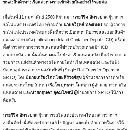
ขนส่งสินค้าทางเรือและทางรางเข้าด้วยกันอย่างไร้รอยต่อ
เมื่อวันที่ 11 กุมภาพันธ์ 2568 ที่ผ่านมา
นายวีริศ อัมระปาล
ผู้ว่าการ
รถไฟแห่งประเทศไทย พร้อมด้วย
นายอวิรุทธ์ ทองเนตร
รองผู้ว่าการ
รถไฟแห่งประเทศไทย ลงพื้นที่ตรวจเยี่ยมสถานีบรรจุและแยกสินค้า
กล่องลาดกระบัง (Latkrabang Inland Container Depot : ICD) พร้อม
ทั้งสำรวจสภาพจราจรและถนนที่ชำรุดบริเวณทางเข้า ICD
ลาดกระบัง จากนั้นเดินทางต่อไปยังท่าเรือแหลมฉบัง เพื่อสำรวจภาพ
รวมการขนส่งสินค้าทางรถไฟภายในท่าเรือแหลมฉบัง และรับฟัง
ปัญหาอุปสรรคการขนส่งในพื้นที่ (Single Rail Transfer Operator :
SRTO) โดยมี
นายเกรียงไกร ไชยศิริวงศ์สุข
ผู้อำนวยการการท่าเรือ
แห่งประเทศไทย (กทท.)
เรือโท ยุทธนา โมกขาว
ผู้อำนวยการท่าเรือ
แหลมฉบัง และ
นายกฤษดา อุดมโภชน์ ผู้
อำนวยการ SRTO ให้การ
ต้อนรับ
นายวีริศ อัมระปาล
ผู้ว่าการรถไฟแห่งประเทศไทย กล่าวว่าการ
ลงพื้นที่ครั้งนี้เพื่อเร่งรัดการแก้ไขปัญหา และเพิ่มศักยภาพในการให้