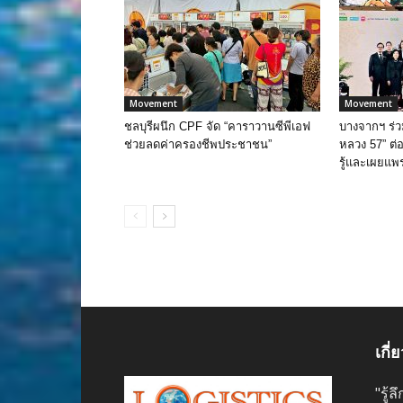
Movement
Movement
ชลบุรีผนึก CPF จัด “คาราวานซีพีเอฟ
บางจากฯ ร่
ช่วยลดค่าครองชีพประชาชน”
หลวง 57” ต่อเ
รู้และเผยแพ
เกี่
"รู้