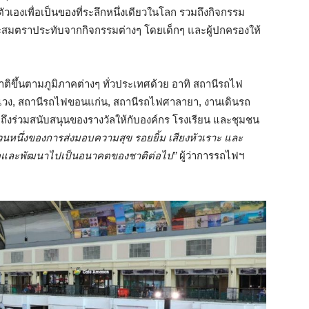
องเพื่อเป็นของที่ระลึกหนึ่งเดียวในโลก รวมถึงกิจกรรม
รสะสมตราประทับจากกิจกรรมต่างๆ โดยเด็กๆ และผู้ปกครองให้
าติขึ้นตามภูมิภาคต่างๆ ทั่วประเทศด้วย อาทิ สถานีรถไฟ
แวง, สถานีรถไฟขอนแก่น, สถานีรถไฟศาลายา, งานเดินรถ
ึงร่วมสนับสนุนของรางวัลให้กับองค์กร โรงเรียน และชุมชน
นส่วนหนึ่งของการส่งมอบความสุข รอยยิ้ม เสียงหัวเราะ และ
บโตและพัฒนาไปเป็นอนาคตของชาติต่อไป”
ผู้ว่าการรถไฟฯ