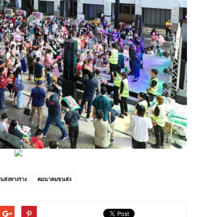
นส่งทางราง
คมนาคมขนส่ง