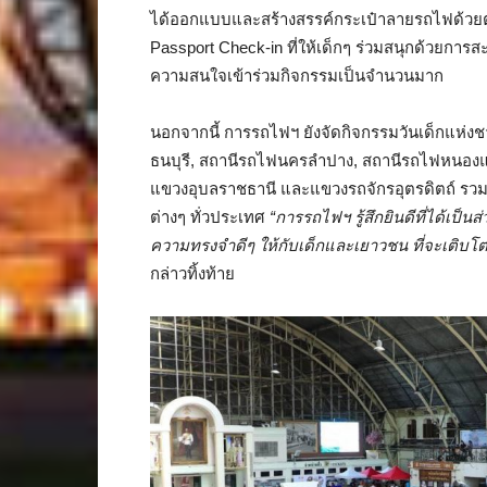
ได้ออกแบบและสร้างสรรค์กระเป๋าลายรถไฟด้วยตัวเ
Passport Check-in ที่ให้เด็กๆ ร่วมสนุกด้วยกา
ความสนใจเข้าร่วมกิจกรรมเป็นจำนวนมาก
นอกจากนี้ การรถไฟฯ ยังจัดกิจกรรมวันเด็กแห่งช
ธนบุรี, สถานีรถไฟนครลำปาง, สถานีรถไฟหนอง
แขวงอุบลราชธานี และแขวงรถจักรอุตรดิตถ์ รวมถ
ต่างๆ ทั่วประเทศ
“การรถไฟฯ รู้สึกยินดีที่ได้เป็
ความทรงจำดีๆ ให้กับเด็กและเยาวชน ที่จะเติ
กล่าวทิ้งท้าย