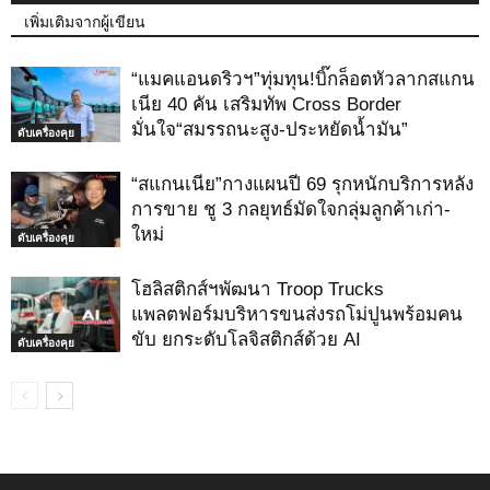
เพิ่มเติมจากผู้เขียน
“แมคแอนดริวฯ”ทุ่มทุน!บิ๊กล็อตหัวลากสแกน
เนีย 40 คัน เสริมทัพ Cross Border
มั่นใจ“สมรรถนะสูง-ประหยัดน้ำมัน”
ดับเครื่องคุย
“สแกนเนีย”กางแผนปี 69 รุกหนักบริการหลัง
การขาย ชู 3 กลยุทธ์มัดใจกลุ่มลูกค้าเก่า-
ใหม่
ดับเครื่องคุย
โฮลิสติกส์ฯพัฒนา Troop Trucks
แพลตฟอร์มบริหารขนส่งรถโม่ปูนพร้อมคน
ขับ ยกระดับโลจิสติกส์ด้วย AI
ดับเครื่องคุย