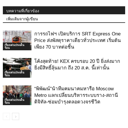
บทความที่เกี่ยวข้อง
เพิ่มเติมจากผู้เขียน
การรถไฟฯ เปิดบริการ SRT Express One
Price ส่งพัสดุราคาเดียวทั่วประเทศ เริ่มต้น
เรื่องเด่นประเด็น
เพียง 70 บาทต่อชิ้น
ร้อน
โค้งสุดท้าย! KEX ครบรอบ 20 ปี ยิ่งส่งมาก
ยิ่งมีสิทธิ์ลุ้นมาก ถึง 20 ส.ค. นี้เท่านั้น
เรื่องเด่นประเด็น
ร้อน
“พิพัฒน์”นำทีมคมนาคมหารือ Moscow
Metro แลกเปลี่ยนบริหารระบบราง-สถานี
เรื่องเด่นประเด็น
ดิจิทัล-ซ่อมบำรุงตลอดวงจรชีวิต
ร้อน