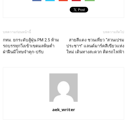
บทความก่อนหน้านี้
บทความถัดไป
กทม. ยกระดับสู้ฝุ่น PM 2.5 ห้าม
สายสีแดง ชวนเที่ยว “สวนเปรม
รถบรรทุกวิ่งเข้าเขตมลพิษต่ำ
ประชาฯ” แลนด์มาร์คสีเขียวแห่ง
ฝ่าฝืนมีโทษจำคุก-ปรับ
ใหม่ เดินทางสะดวก ติดรถไฟฟ้า
aek_writer