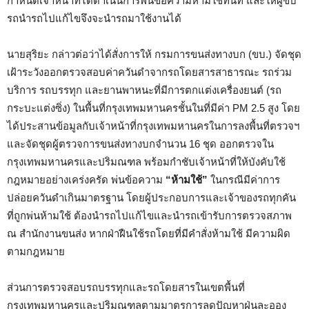
กำหนดเจ้าหน้าที่ได้ดำเนินการพ่นข้อความห้ามใช้ทันที และให้ผู้ขับ
รถนำรถไปแก้ไขจึงจะนำรถมาใช้งานได้
นายสุริยะ กล่าวต่อว่าได้สั่งการให้ กรมการขนส่งทางบก (ขบ.) จัดชุด
เฝ้าระวังออกตรวจสอบค่าควันดำจากรถโดยสารสาธารณะ รถร่วม
บริการ รถบรรทุก และยานพาหนะที่มีการตกแต่งเครื่องยนต์ (รถ
กระบะแต่งซิ่ง) ในพื้นที่กรุงเทพมหานครชั้นในที่มีค่า PM 2.5 สูง โดย
ได้ประสานข้อมูลกับเจ้าหน้าที่กรุงเทพมหานครในการลงพื้นที่ตรวจฯ
และจัดชุดผู้ตรวจการขนส่งทางบกจำนวน 16 ชุด ออกตรวจใน
กรุงเทพมหานครและปริมณฑล พร้อมกำชับเจ้าหน้าที่ให้บังคับใช้
กฎหมายอย่างเคร่งครัด พ่นข้อความ
“ห้ามใช้”
ในกรณีมีค่าการ
ปล่อยควันดำเกินมาตรฐาน โดยผู้ประกอบการและเจ้าของรถทุกคัน
ที่ถูกพ่นห้ามใช้ ต้องนำรถไปแก้ไขและนำรถเข้ารับการตรวจสภาพ
ณ สำนักงานขนส่ง หากฝ่าฝืนใช้รถโดยที่มีคำสั่งห้ามใช้ มีความผิด
ตามกฎหมาย
ส่วนการตรวจสอบรถบรรทุกและรถโดยสารในเขตพื้นที่
กรุงเทพมหานครและปริมณฑลตามมาตรการลดปัญหาฝุ่นละออง