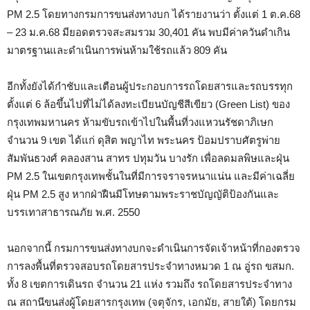
PM 2.5 โดยทางกรมการขนส่งทางบก ได้รายงานว่า ตั้งแต่ 1 ต.ค.68
– 23 ม.ค.68 มียอดตรวจสะสมรวม 30,401 คัน พบมีค่าควันดำเกิน
มาตรฐานและดำเนินการพ่นห้ามใช้รถแล้ว 809 คัน
อีกทั้งยังได้กำชับและเตือนผู้ประกอบการรถโดยสารและรถบรรทุก
ตั้งแต่ 6 ล้อขึ้นไปที่ไม่ได้ลงทะเบียนบัญชีสีเขียว (Green List) ของ
กรุงเทพมหานคร ห้ามขับรถเข้าไปในพื้นที่วงแหวนรัชดาภิเษก
จำนวน 9 เขต ได้แก่ ดุสิต พญาไท พระนคร ป้อมปราบศัตรูพ่าย
สัมพันธวงศ์ คลองสาน สาทร ปทุมวัน บางรัก เพื่อลดมลพิษและฝุ่น
PM 2.5 ในเขตกรุงเทพชั้นในที่มีการจราจรหนาแน่น และมีค่าเฉลี่ย
ฝุ่น PM 2.5 สูง หากฝ่าฝืนมีโทษตามพระราชบัญญัติป้องกันและ
บรรเทาสาธารณภัย พ.ศ. 2550
นอกจากนี้ กรมการขนส่งทางบกจะดำเนินการจัดเจ้าหน้าที่กองตรวจ
การลงพื้นที่ตรวจสอบรถโดยสารประจำทางหมวด 1 ณ อู่รถ ขสมก.
ทั้ง 8 เขตการเดินรถ จำนวน 21 แห่ง รวมถึง รถโดยสารประจำทาง
ณ สถานีขนส่งผู้โดยสารกรุงเทพ (จตุจักร, เอกมัย, สายใต้) โดยกรม