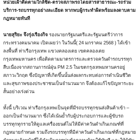
หน่วยเฝ้าติดตามใกล้ชิด-ตรวจสภาพรถโดยสารสาธารณะ-รถร่วม
บริการ-รถบรรทุกอย่างละเอียด หากพบผู้กระทำผิดพร้อมลงดาบตาม
กฎหมายทันที
นายสุริยะ จึงรุ่งเรืองกิจ
รองนายกรัฐมนตรีและรัฐมนตรีว่าการ
กระทรวงคมนาคม เปิดเผยว่า ในวันนี้( 24 มกราคม 2568 ) ได้เข้า
ลงพื้นที่ ท่าเรือกรุงเทพ แขวงคลองเตย เขตคลองเตย
กรุงเทพมหานคร เพื่อติดตามมาตรการและตรวจควันดำรถบรรทุก
สืบเนื่องจากสถานการณ์ฝุ่น PM 2.5 ในเขตกรุงเทพมหานครอยู่
สภาวะวิกฤต ซึ่งปัญหาที่เกิดขึ้นนั้นส่งผลกระทบต่อการดำเนินชีวิต
และสุขภาพของประชาชนเป็นจำนวนมาก จึงต้องแก้ไขปัญหาระยะ
สัันอย่างเร่งด่วน
ทั้งนี้ บริเวณ ท่าเรือกรุงเทพเป็นจุดที่มีรถบรรทุกขนส่งสินค้าเข้า –
ออกเป็นจำนวนมาก ซึ่งได้เน้นย้ำกับผู้ประกอบการและผู้ขับรถ
บรรทุกทุกรายให้ดูแลเครื่องยนต์ไม่ให้มีค่าควันดำเกินเกณฑ์ที่
กฎหมายกำหนด รวมถึงรถบรรทุกที่มีค่าควันดำเกินเกณฑ์ที่กฎหมาย