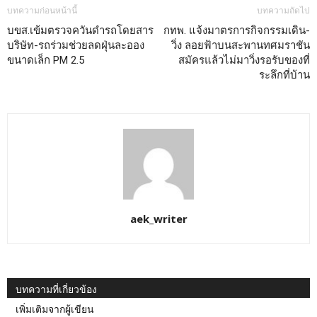
บทความก่อนหน้านี้
บทความถัดไป
บขส.เข้มตรวจควันดำรถโดยสาร
กทพ. แจ้งมาตรการกิจกรรมเดิน-
บริษัท-รถร่วมช่วยลดฝุ่นละออง
วิ่ง ลอยฟ้าบนสะพานทศมราชัน
ขนาดเล็ก PM 2.5
สมัครแล้วไม่มาวิ่งรอรับของที่
ระลึกที่บ้าน
aek_writer
บทความที่เกี่ยวข้อง
เพิ่มเติมจากผู้เขียน