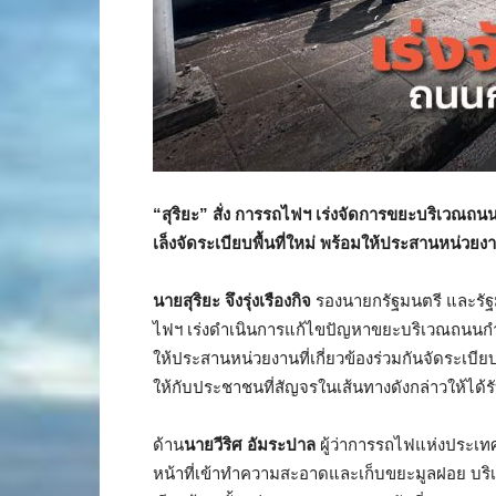
“สุริยะ” สั่ง การรถไฟฯ เร่งจัดการขยะบริเวณถน
เล็งจัดระเบียบพื้นที่ใหม่ พร้อมให้ประสานหน่วยงานท
นายสุริยะ จึงรุ่งเรืองกิจ
รองนายกรัฐมนตรี และรัฐม
ไฟฯ เร่งดำเนินการแก้ไขปัญหาขยะบริเวณถนนกำแ
ให้ประสานหน่วยงานที่เกี่ยวข้องร่วมกันจัดระ
ให้กับประชาชนที่สัญจรในเส้นทางดังกล่าวให้ไ
ด้าน
นายวีริศ อัมระปาล
ผู้ว่าการรถไฟแห่งประเทศ
หน้าที่เข้าทำความสะอาดและเก็บขยะมูลฝอย บริ