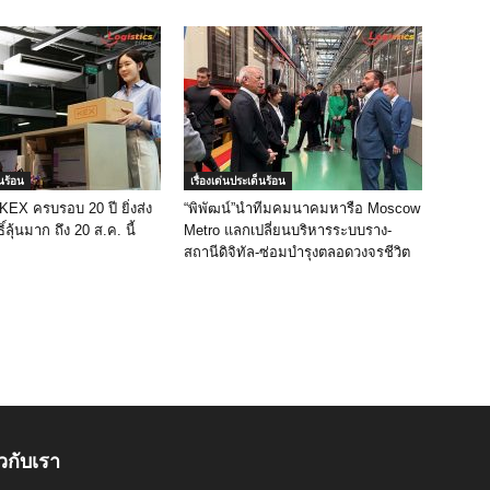
็นร้อน
เรื่องเด่นประเด็นร้อน
 KEX ครบรอบ 20 ปี ยิ่งส่ง
“พิพัฒน์”นำทีมคมนาคมหารือ Moscow
ิ์ลุ้นมาก ถึง 20 ส.ค. นี้
Metro แลกเปลี่ยนบริหารระบบราง-
สถานีดิจิทัล-ซ่อมบำรุงตลอดวงจรชีวิต
ยวกับเรา