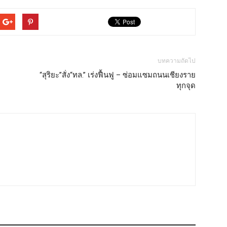
บทความถัดไป
“สุริยะ”สั่ง“ทล.” เร่งฟื้นฟู – ซ่อมแซมถนนเชียงราย
ทุกจุด