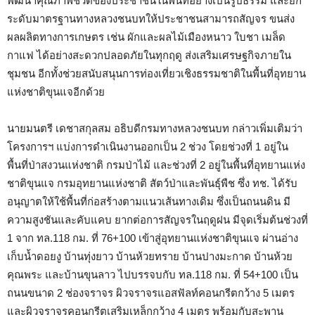
พัฒนาคุณภาพชีวิตของประชาชนในพื้นที่อย่างเป็นรูปธรรม และยก
ระดับมาตรฐานทางหลวงชนบทให้ประชาชนสามารถสัญจร ขนส่ง
ผลผลิตทางการเกษตร เช่น ผักและผลไม้เมืองหนาว ใบชา เมล็ด
กาแฟ ได้อย่างสะดวกปลอดภัยในทุกฤดู ส่งเสริมเศรษฐกิจภายใน
ชุมชน อีกทั้งช่วยสนับสนุนการท่องเที่ยวเชิงธรรมชาติในพื้นที่อุทยาน
แห่งชาติขุนแจอีกด้วย
นายมนตรี เดชาสกุลสม อธิบดีกรมทางหลวงชนบท กล่าวเพิ่มเติมว่า
โครงการฯ แบ่งการดำเนินงานออกเป็น 2 ช่วง โดยช่วงที่ 1 อยู่ใน
พื้นที่ป่าสงวนแห่งชาติ กรมป่าไม้ และช่วงที่ 2 อยู่ในพื้นที่อุทยานแห่ง
ชาติขุนแจ กรมอุทยานแห่งชาติ สัตว์ป่าและพันธุ์พืช ซึ่ง ทช. ได้รับ
อนุญาตให้ใช้พื้นที่ก่อสร้างตามแนวเส้นทางเดิม ซึ่งเป็นถนนดิน มี
ความสูงชันและคับแคบ ยากต่อการสัญจรในฤดูฝน มีจุดเริ่มต้นช่วงที่
1 จาก ทล.118 กม. ที่ 76+100 เข้าสู่อุทยานแห่งชาติขุนแจ ผ่านอ่าง
เก็บน้ำดอยงู บ้านทุ่งยาว บ้านห้วยทราย บ้านปางมะกาด บ้านห้วย
คุณพระ และบ้านขุนลาว ไปบรรจบกับ ทล.118 กม. ที่ 54+100 เป็น
ถนนขนาด 2 ช่องจราจร ผิวจราจรแอสฟัลท์คอนกรีตกว้าง 5 เมตร
และผิวจราจรคอนกรีตเสริมเหล็กกว้าง 4 เมตร พร้อมกับสะพาน