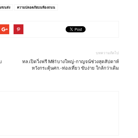
มขนส่ง
ความปลอดภัยบนท้องถนน
บทความถัดไป
บ
ทล.เปิดวิ่งฟรี M81บางใหญ่-กาญจน์ช่วงสุดสัปดาห์
หวังกระตุ้นศก.-ท่องเที่ยว ขับง่าย ใกล้กว่าเดิม