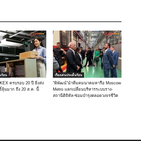
็นร้อน
เรื่องเด่นประเด็นร้อน
 KEX ครบรอบ 20 ปี ยิ่งส่ง
“พิพัฒน์”นำทีมคมนาคมหารือ Moscow
ิ์ลุ้นมาก ถึง 20 ส.ค. นี้
Metro แลกเปลี่ยนบริหารระบบราง-
สถานีดิจิทัล-ซ่อมบำรุงตลอดวงจรชีวิต