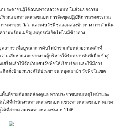
ห้แก่ประชาชนผู้ใช้ถนนทางหลวงชนบท ในส่วนของกรม
ค์บริเวณเขตทางหลวงชนบท การจัดชุดปฏิบัติการลาดตระเวน
วังการเผาขยะ วัสดุ และเศษวัชพืชตลอดสองข้างทาง การดำเนิน
มความพร้อมเผชิญเหตุกรณีเกิดไฟไหม้ข้างทาง
มบุคลากร เพื่อบูรณาการดับไฟป่าร่วมกับหน่วยงานหลักที่
วามเสียหายและรายงานผู้บริหารให้รับทราบทันทีเมื่อเข้าสู่
สร็จแล้วให้จัดเก็บเศษวัชพืชให้เรียบร้อย และให้มีการ
ละติดตั้งป้ายรณรงค์ให้ประชาชน หยุดเผาป่า วัชพืชในเขต
พื้นที่ช่วยกันสอดส่องดูแล หากประชาชนพบเหตุไฟป่าและ
งต้นได้ที่สำนักงานทางหลวงชนบท แขวงทางหลวงชนบท หมวด
ตุได้ที่สายด่วนกรมทางหลวงชนบท 1146