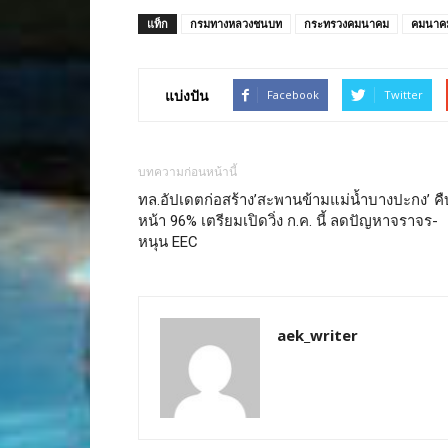
แท็ก
กรมทางหลวงชนบท
กระทรวงคมนาคม
คมนาค
แบ่งปัน
Facebook
Twitter
บทความก่อนหน้านี้
ทล.อัปเดตก่อสร้าง’สะพานข้ามแม่น้ำบางปะกง’ คื
หน้า 96% เตรียมเปิดวิ่ง ก.ค. นี้ ลดปัญหาจราจร-
หนุน EEC
aek_writer