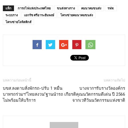
แท็ก
การถไฟแห่งประเทศไทย
ขนส่งทางราง
คมนาคมขนส่ง
รฟท.
ระบบราง
เอกรัช ศรีอาระยันพงษ์
โครงข่ายคมนาคมขนส่ง
โครงข่ายโลจิสติกส์
บทความก่อนหน้านี้
บทความถัดไป
บขส.ลงดาบสั่งพักรถ-ปรับ 1 หมื่น
บางจากฯรับรางวัลองค์กร
บาทรถร่วมฯ“ไทยสงวน”ฐานนำรถ
เกียรติคุณนวัตกรรมดีเด่น ปี 2566
ไม่พร้อมให้บริการ
จากเวทีวันนวัตกรรมแห่งชาติ