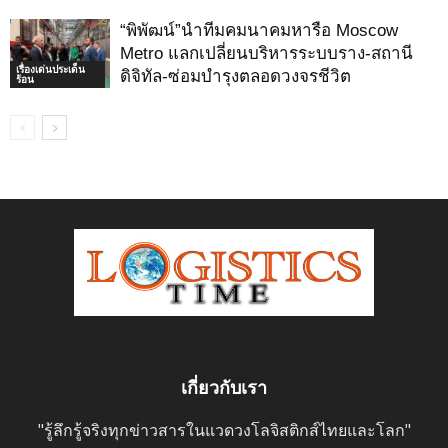
“พิพัฒน์”นำทีมคมนาคมหารือ Moscow
Metro แลกเปลี่ยนบริหารระบบราง-สถานี
เรื่องเด่นประเด็น
ดิจิทัล-ซ่อมบำรุงตลอดวงจรชีวิต
ร้อน
เกี่ยวกับเรา
"รู้ลึกรู้จริงทุกข่าวสารในแวดวงโลจิสติกส์ไทยและโลก"