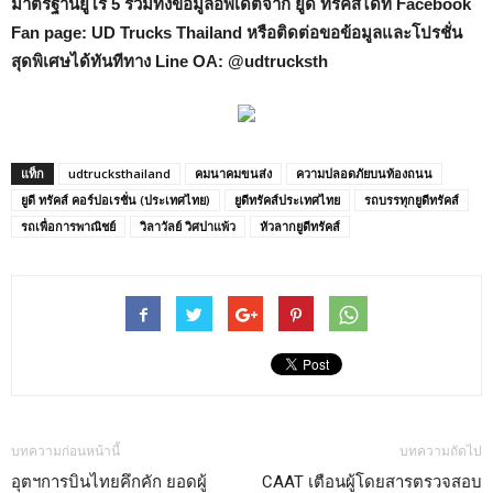
มาตรฐานยูโร 5 รวมทั้งข้อมูลอัพเดตจาก ยูดี ทรัคส์ได้ที่ Facebook
Fan page: UD Trucks Thailand หรือติดต่อขอข้อมูลและโปรชั่น
สุดพิเศษได้ทันทีทาง Line OA: @udtrucksth
แท็ก
udtrucksthailand
คมนาคมขนส่ง
ความปลอดภัยบนท้องถนน
ยูดี ทรัคส์ คอร์ปอเรชั่น (ประเทศไทย)
ยูดีทรัคส์ประเทศไทย
รถบรรทุกยูดีทรัคส์
รถเพื่อการพาณิชย์
วิลาวัลย์ วิศปาแพ้ว
หัวลากยูดีทรัคส์
บทความก่อนหน้านี้
บทความถัดไป
อุตฯการบินไทยคึกคัก ยอดผู้
CAAT เตือนผู้โดยสารตรวจสอบ