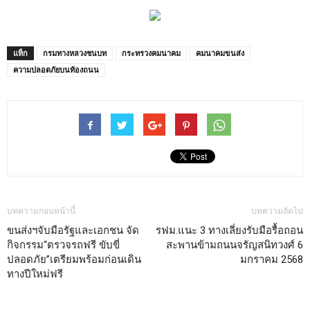
แท็ก
กรมทางหลวงชนบท
กระทรวงคมนาคม
คมนาคมขนส่ง
ความปลอดภัยบนท้องถนน
บทความก่อนหน้านี้
บทความถัดไป
ขนส่งฯจับมือรัฐและเอกชน จัด
รฟม.แนะ 3 ทางเลี่ยงรับมือรื้อถอน
กิจกรรม“ตรวจรถฟรี ขับขี่
สะพานข้ามถนนจรัญสนิทวงศ์ 6
ปลอดภัย”เตรียมพร้อมก่อนเดิน
มกราคม 2568
ทางปีใหม่ฟรี