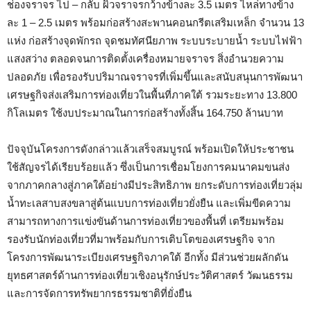
ช่องจราจร ไป – กลับ ผิวจราจรกว้างข้างละ 3.5 เมตร ไหล่ทางข้าง
ละ 1 – 2.5 เมตร พร้อมก่อสร้างสะพานคอนกรีตเสริมเหล็ก จำนวน 13
แห่ง ก่อสร้างจุดพักรถ จุดชมทัศนียภาพ ระบบระบายน้ำ ระบบไฟฟ้า
แสงสว่าง ตลอดจนการติดตั้งเครื่องหมายจราจร สิ่งอำนวยความ
ปลอดภัย เพื่อรองรับปริมาณจราจรที่เพิ่มขึ้นและสนับสนุนการพัฒนา
เศรษฐกิจส่งเสริมการท่องเที่ยวในพื้นที่ภาคใต้ รวมระยะทาง 13.800
กิโลเมตร ใช้งบประมาณในการก่อสร้างทั้งสิ้น 164.750 ล้านบาท
ปัจจุบันโครงการดังกล่าวแล้วเสร็จสมบูรณ์ พร้อมเปิดให้ประชาชน
ใช้สัญจรได้เรียบร้อยแล้ว ซึ่งเป็นการเชื่อมโยงการคมนาคมขนส่ง
จากภาคกลางสู่ภาคใต้อย่างมีประสิทธิภาพ ยกระดับการท่องเที่ยวลุ่ม
น้ำทะเลสาบสงขลาสู่ต้นแบบการท่องเที่ยวยั่งยืน และเพิ่มขีดความ
สามารถทางการแข่งขันด้านการท่องเที่ยวของพื้นที่ เตรียมพร้อม
รองรับนักท่องเที่ยวที่มาพร้อมกับการเติบโตของเศรษฐกิจ จาก
โครงการพัฒนาระเบียงเศรษฐกิจภาคใต้ อีกทั้ง มีส่วนช่วยผลักดัน
ยุทธศาสตร์ด้านการท่องเที่ยวเชิงอนุรักษ์ประวัติศาสตร์ วัฒนธรรม
และการจัดการทรัพยากรธรรมชาติที่ยั่งยืน