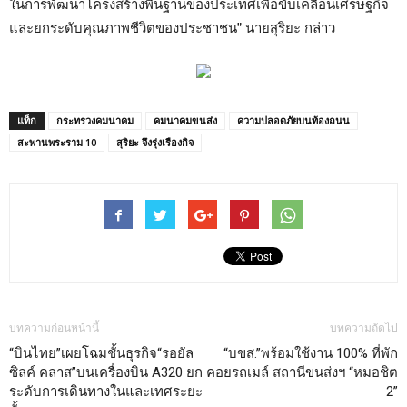
ในการพัฒนาโครงสร้างพื้นฐานของประเทศเพื่อขับเคลื่อนเศรษฐกิจ
และยกระดับคุณภาพชีวิตของประชาชน” นายสุริยะ กล่าว
แท็ก
กระทรวงคมนาคม
คมนาคมขนส่ง
ความปลอดภัยบนท้องถนน
สะพานพระราม 10
สุริยะ จึงรุ่งเรืองกิจ
บทความก่อนหน้านี้
บทความถัดไป
“บินไทย”เผยโฉมชั้นธุรกิจ“รอยัล
“บขส.”พร้อมใช้งาน 100% ที่พัก
ซิลค์ คลาส”บนเครื่องบิน A320 ยก
คอยรถเมล์ สถานีขนส่งฯ “หมอชิต
ระดับการเดินทางในและเทศระยะ
2”