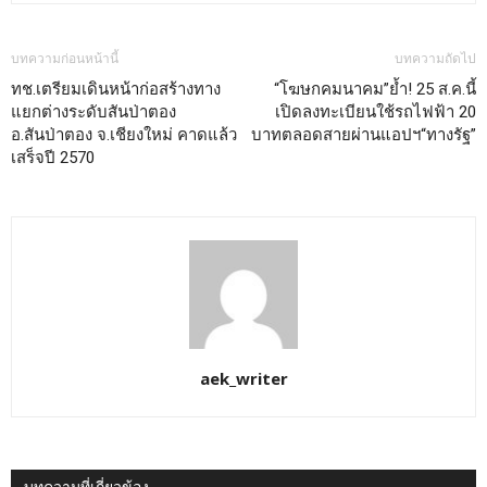
บทความก่อนหน้านี้
บทความถัดไป
ทช.เตรียมเดินหน้าก่อสร้างทาง
“โฆษกคมนาคม”ย้ำ! 25 ส.ค.นี้
แยกต่างระดับสันป่าตอง
เปิดลงทะเบียนใช้รถไฟฟ้า 20
อ.สันป่าตอง จ.เชียงใหม่ คาดแล้ว
บาทตลอดสายผ่านแอปฯ“ทางรัฐ”
เสร็จปี 2570
aek_writer