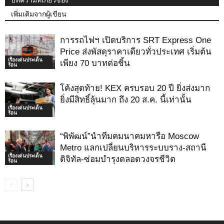
บทความที่เกี่ยวข้อง
เพิ่มเติมจากผู้เขียน
การรถไฟฯ เปิดบริการ SRT Express One
Price ส่งพัสดุราคาเดียวทั่วประเทศ เริ่มต้น
เรื่องเด่นประเด็น
เพียง 70 บาทต่อชิ้น
ร้อน
โค้งสุดท้าย! KEX ครบรอบ 20 ปี ยิ่งส่งมาก
ยิ่งมีสิทธิ์ลุ้นมาก ถึง 20 ส.ค. นี้เท่านั้น
เรื่องเด่นประเด็น
ร้อน
“พิพัฒน์”นำทีมคมนาคมหารือ Moscow
Metro แลกเปลี่ยนบริหารระบบราง-สถานี
เรื่องเด่นประเด็น
ดิจิทัล-ซ่อมบำรุงตลอดวงจรชีวิต
ร้อน